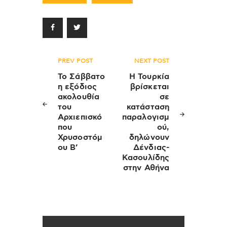
Πλοήγηση
PREV POST
NEXT POST
άρθρων
To Σάββατο
Η Τουρκία
η εξόδιος
βρίσκεται
ακολουθία
σε
του
κατάσταση
Αρχιεπισκό
παραλογισμ
που
ού,
Χρυσοστόμ
δηλώνουν
ου Β’
Δένδιας-
Κασουλίδης
στην Αθήνα