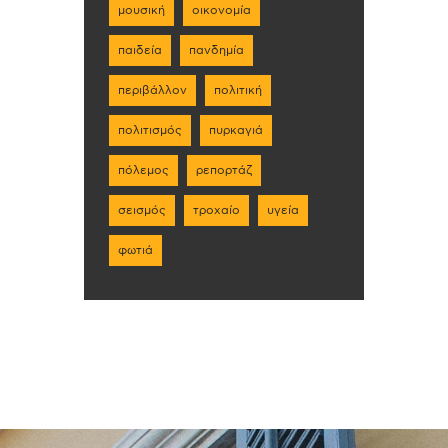
μουσική
οικονομία
παιδεία
πανδημία
περιβάλλον
πολιτική
πολιτισμός
πυρκαγιά
πόλεμος
ρεπορτάζ
σεισμός
τροχαίο
υγεία
φωτιά