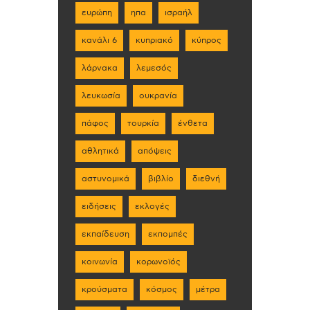
ευρώπη
ηπα
ισραήλ
κανάλι 6
κυπριακό
κύπρος
λάρνακα
λεμεσός
λευκωσία
ουκρανία
πάφος
τουρκία
ένθετα
αθλητικά
απόψεις
αστυνομικά
βιβλίο
διεθνή
ειδήσεις
εκλογές
εκπαίδευση
εκπομπές
κοινωνία
κορωνοϊός
κρούσματα
κόσμος
μέτρα