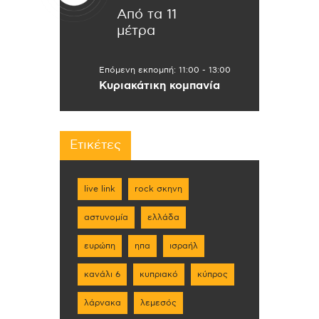
Από τα 11
μέτρα
Επόμενη εκπομπή:
11:00
-
13:00
Κυριακάτικη κομπανία
Ετικέτες
live link
rock σκηνη
αστυνομία
ελλάδα
ευρώπη
ηπα
ισραήλ
κανάλι 6
κυπριακό
κύπρος
λάρνακα
λεμεσός