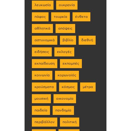
λευκωσία
ουκρανία
πάφος
τουρκία
ένθετα
αθλητικά
απόψεις
αστυνομικά
βιβλίο
διεθνή
ειδήσεις
εκλογές
εκπαίδευση
εκπομπές
κοινωνία
κορωνοϊός
κρούσματα
κόσμος
μέτρα
μουσική
οικονομία
παιδεία
πανδημία
περιβάλλον
πολιτική