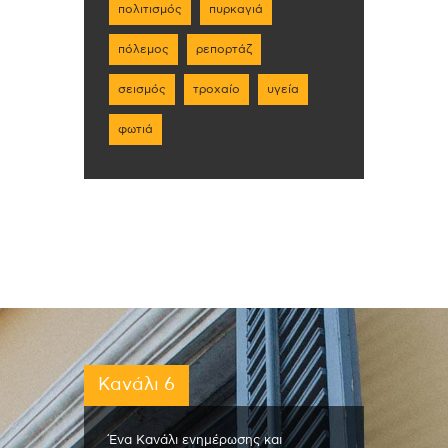
πολιτισμός
πυρκαγιά
πόλεμος
ρεπορτάζ
σεισμός
τροχαίο
υγεία
φωτιά
Κανάλι 6
Ένα Κανάλι ενημέρωσης και