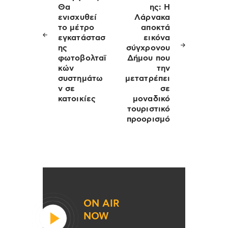
Θα
ης: Η
ενισχυθεί
Λάρνακα
το μέτρο
αποκτά
εγκατάστασ
εικόνα
ης
σύγχρονου
φωτοβολταϊ
Δήμου που
κών
την
συστημάτω
μετατρέπει
ν σε
σε
κατοικίες
μοναδικό
τουριστικό
προορισμό
ON AIR
NOW