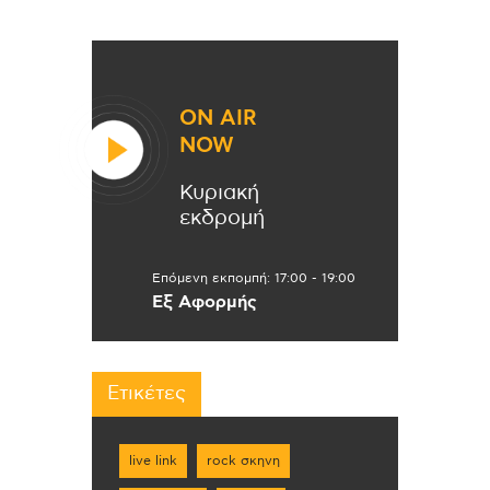
ON AIR
NOW
Κυριακή
εκδρομή
Επόμενη εκπομπή:
17:00
-
19:00
Εξ Αφορμής
Ετικέτες
live link
rock σκηνη