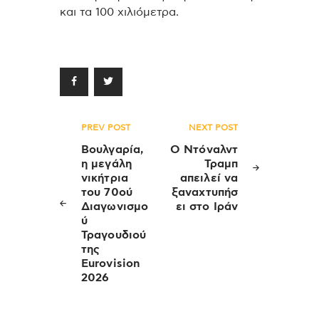
και τα 100 χιλιόμετρα.
Πλοήγηση
PREV POST
NEXT POST
άρθρων
Βουλγαρία,
Ο Ντόναλντ
η μεγάλη
Τραμπ
νικήτρια
απειλεί να
του 70ού
ξαναχτυπήσ
Διαγωνισμο
ει στο Ιράν
ύ
Τραγουδιού
της
Eurovision
2026