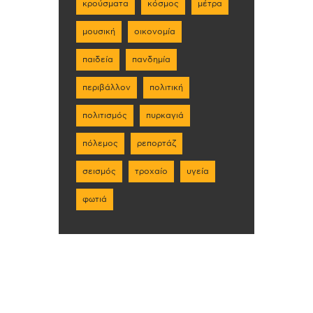
κρούσματα
κόσμος
μέτρα
μουσική
οικονομία
παιδεία
πανδημία
περιβάλλον
πολιτική
πολιτισμός
πυρκαγιά
πόλεμος
ρεπορτάζ
σεισμός
τροχαίο
υγεία
φωτιά