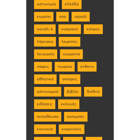
αστυνομία
ελλάδα
ευρώπη
ηπα
ισραήλ
κανάλι 6
κυπριακό
κύπρος
λάρνακα
λεμεσός
λευκωσία
ουκρανία
πάφος
τουρκία
ένθετα
αθλητικά
απόψεις
αστυνομικά
βιβλίο
διεθνή
ειδήσεις
εκλογές
εκπαίδευση
εκπομπές
κοινωνία
κορωνοϊός