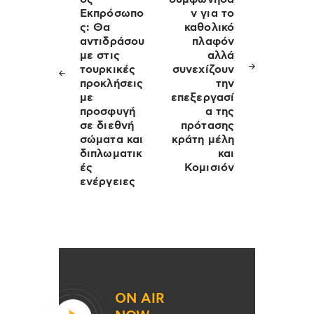
Εκπρόσωπο
ν για το
ς: Θα
καθολικό
αντιδράσου
πλαφόν
με στις
αλλά
τουρκικές
συνεχίζουν
προκλήσεις
την
με
επεξεργασί
προσφυγή
α της
σε διεθνή
πρότασης
σώματα και
κράτη μέλη
διπλωματικ
και
ές
Κομισιόν
ενέργειες
ON AIR