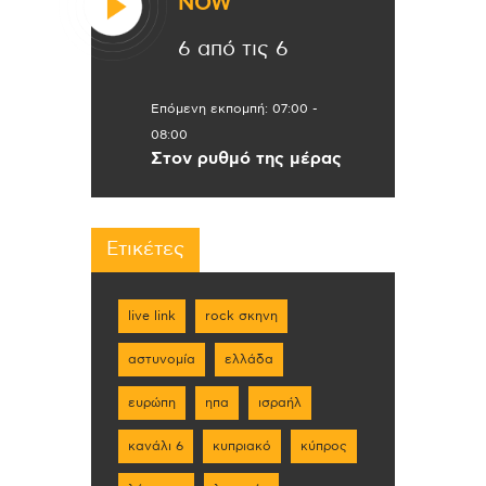
NOW
6 από τις 6
Επόμενη εκπομπή:
07:00
-
08:00
Στον ρυθμό της μέρας
Ετικέτες
live link
rock σκηνη
αστυνομία
ελλάδα
ευρώπη
ηπα
ισραήλ
κανάλι 6
κυπριακό
κύπρος