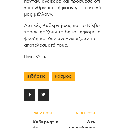
πάντα», ανέφερε και πρόσθεσε ότι
«οι άνθρωποι ψήφισαν για το κοινό
μας μέλλον».
Δυτικές Κυβερνήσεις και το Κίεβο
χαρακτηρίζουν τα δημοψηφίσματα
ψευδή και δεν αναγνωρίζουν τα
αποτελέσματά τους.
Πηγή: ΚΥΠΕ
ειδήσεις
κόσμος
Πλοήγηση
PREV POST
NEXT POST
άρθρων
Κυβερνητικ
Δεν
ός
συμφώνησα