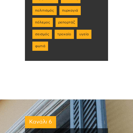
πολιτισμός
πυρκαγιά
πόλεμος
ρεπορτάζ
σεισμός
τροχαίο
υγεία
φωτιά
Κανάλι 6