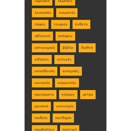
λάρνακα
λεμεσός
λευκωσία
ουκρανία
πάφος
τουρκία
ένθετα
αθλητικά
απόψεις
αστυνομικά
βιβλίο
διεθνή
ειδήσεις
εκλογές
εκπαίδευση
εκπομπές
κοινωνία
κορωνοϊός
κρούσματα
κόσμος
μέτρα
μουσική
οικονομία
παιδεία
πανδημία
περιβάλλον
πολιτική