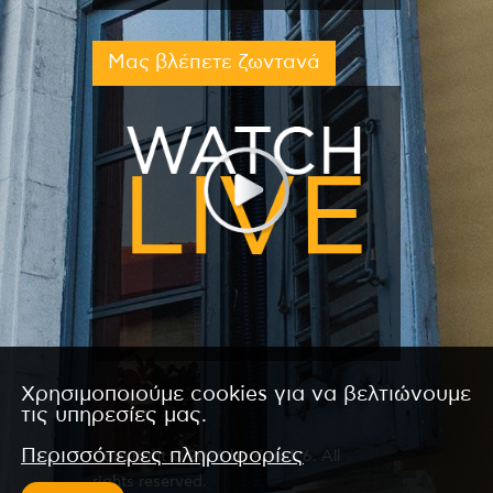
Μας βλέπετε ζωντανά
Χρησιμοποιούμε cookies για να βελτιώνουμε
τις υπηρεσίες μας.
Περισσότερες πληροφορίες
Copyright © 2026 by Kanali 6. All
rights reserved.