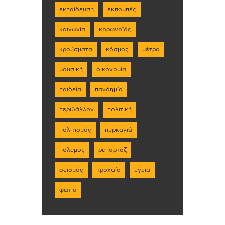
εκπαίδευση
εκπομπές
κοινωνία
κορωνοϊός
κρούσματα
κόσμος
μέτρα
μουσική
οικονομία
παιδεία
πανδημία
περιβάλλον
πολιτική
πολιτισμός
πυρκαγιά
πόλεμος
ρεπορτάζ
σεισμός
τροχαίο
υγεία
φωτιά