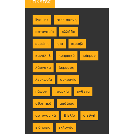
Ετικέτες
live link
rock σκηνη
αστυνομία
ελλάδα
ευρώπη
ηπα
ισραήλ
κανάλι 6
κυπριακό
κύπρος
λάρνακα
λεμεσός
λευκωσία
ουκρανία
πάφος
τουρκία
ένθετα
αθλητικά
απόψεις
αστυνομικά
βιβλίο
διεθνή
ειδήσεις
εκλογές