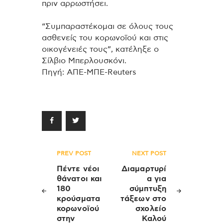
πριν αρρωστήσει.
“Συμπαραστέκομαι σε όλους τους
ασθενείς του κορωνοϊού και στις
οικογένειές τους”, κατέληξε ο
Σίλβιο Μπερλουσκόνι.
Πηγή: ΑΠΕ-ΜΠΕ-Reuters
Πλοήγηση
PREV POST
NEXT POST
άρθρων
Πέντε νέοι
Διαμαρτυρί
θάνατοι και
α για
180
σύμπτυξη
κρούσματα
τάξεων στο
κορωνοϊού
σχολείο
στην
Καλού