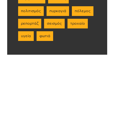
πολιτισμός
πυρκαγιά
πόλεμος
ρεπορτάζ
σεισμός
τροχαίο
υγεία
φωτιά