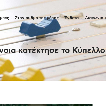
Αρχική
μπές
Στον ρυθμό της μέρας
Ένθετα
Διαγωνισμο
Εκπομπές
Στον ρυθμό της
μέρας
οια κατέκτησε το Κύπελλο
Ένθετα
Διαγωνισμοί/Live
Links
Ποιοι είμαστε