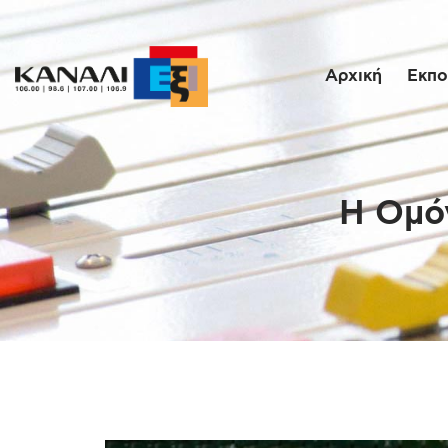
Αρχική
Εκπο
Η Ομόν