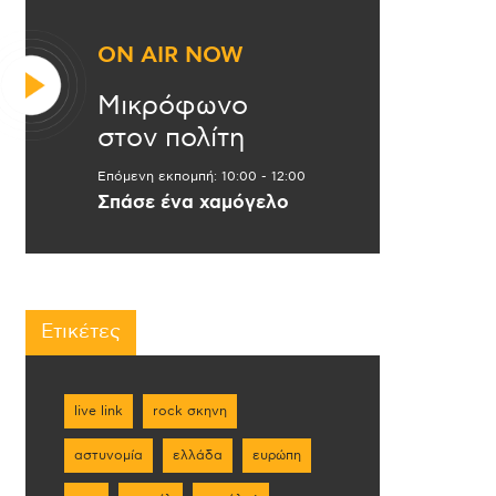
ON AIR NOW
Μικρόφωνο
στον πολίτη
Επόμενη εκπομπή:
10:00
-
12:00
Σπάσε ένα χαμόγελο
Ετικέτες
live link
rock σκηνη
αστυνομία
ελλάδα
ευρώπη