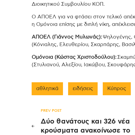
Διοικητικού Συμβουλίου ΚΟΠ.
Ο ΑΠΟΕΛ για να φτάσει στον τελικό απέκ
η Ομόνοια επίσης με διπλή νίκη, απέκλεισ
ΑΠΟΕΛ (Γιάννος Μυλωνάς):
Ψηλογένης, 
(Κόνιαλης, Ελευθερίου, Σκαρπάρης, Βασιλ
Ομόνοια (Κώστας Χριστοδούλου):
Σκαμπύ
(Στυλιανού, Αλεξίου, Ιακώβου, Σκουφάρης
αθλητικά
ειδήσεις
Κύπρος
Πλοήγηση
PREV POST
Δύο θανάτους και 326 νέα
άρθρων
κρούσματα ανακοίνωσε το