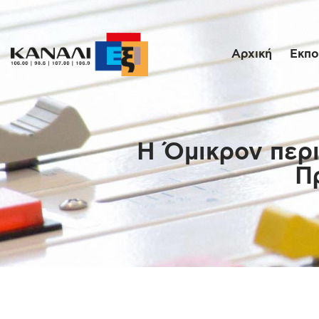
Αρχική
Εκπο
Η Όμικρον περι
Π