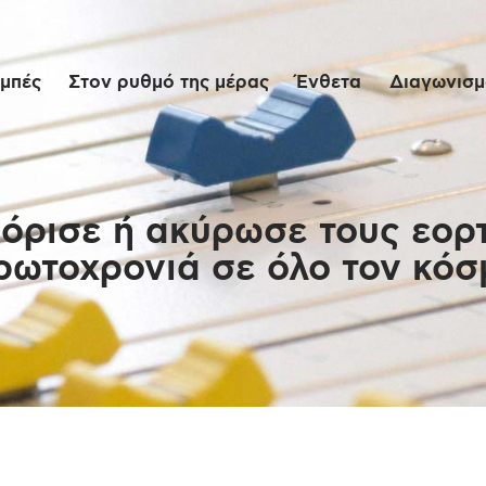
Αρχική
μπές
Στον ρυθμό της μέρας
Ένθετα
Διαγωνισμο
Εκπομπές
Στον ρυθμό της
μέρας
όρισε ή ακύρωσε τους εορ
ρωτοχρονιά σε όλο τον κόσ
Ένθετα
Διαγωνισμοί/Live
Links
Ποιοι είμαστε