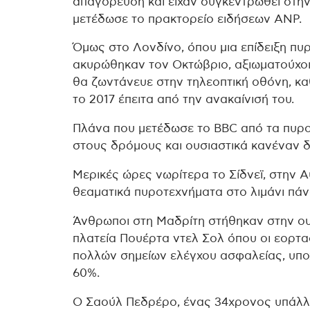
απαγόρευση και είχαν συγκεντρωθεί στην
μετέδωσε το πρακτορείο ειδήσεων ANP.
Όμως στο Λονδίνο, όπου μια επίδειξη πυ
ακυρώθηκαν τον Οκτώβριο, αξιωματούχοι
θα ζωντάνευε στην τηλεοπτική οθόνη, κ
το 2017 έπειτα από την ανακαίνισή του.
Πλάνα που μετέδωσε το BBC από τα πυρο
στους δρόμους και ουσιαστικά κανέναν δ
Μερικές ώρες νωρίτερα το Σίδνεϊ, στην 
θεαματικά πυροτεχνήματα στο λιμάνι πά
Άνθρωποι στη Μαδρίτη στήθηκαν στην ουρ
πλατεία Πουέρτα ντελ Σολ όπου οι εορτ
πολλών σημείων ελέγχου ασφαλείας, υπο
60%.
Ο Σαούλ Πεδρέρο, ένας 34χρονος υπάλλη