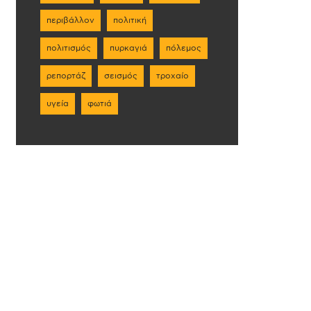
περιβάλλον
πολιτική
πολιτισμός
πυρκαγιά
πόλεμος
ρεπορτάζ
σεισμός
τροχαίο
υγεία
φωτιά