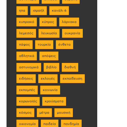
ηπα
ισραήλ
κανάλι 6
κυπριακό
κύπρος
λάρνακα
λεμεσός
λευκωσία
ουκρανία
πάφος
τουρκία
ένθετα
αθλητικά
απόψεις
αστυνομικά
βιβλίο
διεθνή
ειδήσεις
εκλογές
εκπαίδευση
εκπομπές
κοινωνία
κορωνοϊός
κρούσματα
κόσμος
μέτρα
μουσική
οικονομία
παιδεία
πανδημία