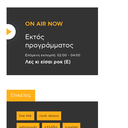
ON AIR NOW
Εκτός
προγράμματος
Επόμενη εκπομπή:
02:00
-
04:00
Λες κι είσαι ροκ (Ε)
Ετικέτες
live link
rock σκηνη
αστυνομία
ελλάδα
ευρώπη