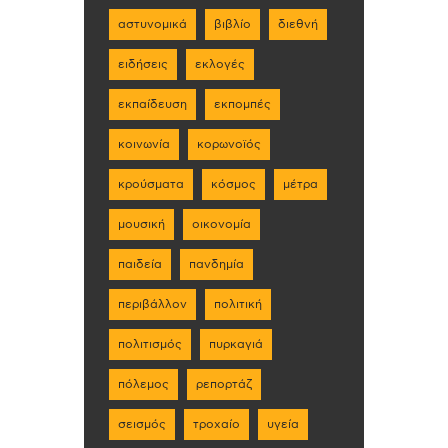
αστυνομικά
βιβλίο
διεθνή
ειδήσεις
εκλογές
εκπαίδευση
εκπομπές
κοινωνία
κορωνοϊός
κρούσματα
κόσμος
μέτρα
μουσική
οικονομία
παιδεία
πανδημία
περιβάλλον
πολιτική
πολιτισμός
πυρκαγιά
πόλεμος
ρεπορτάζ
σεισμός
τροχαίο
υγεία