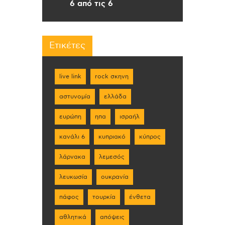
6 από τις 6
Ετικέτες
live link
rock σκηνη
αστυνομία
ελλάδα
ευρώπη
ηπα
ισραήλ
κανάλι 6
κυπριακό
κύπρος
λάρνακα
λεμεσός
λευκωσία
ουκρανία
πάφος
τουρκία
ένθετα
αθλητικά
απόψεις