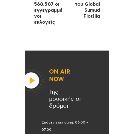
568.587 οι
του Global
εγγεγραμμέ
Sumud
νοι
Flotilla
εκλογείς
ON AIR
NOW
Της
μουσικής οι
δρόμοι
Επόμενη εκπομπή:
06:00
-
07:00