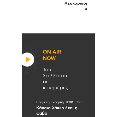
Λευκορωσί
α
ON AIR
NOW
Του
Σαββάτου
οι
καλημέρες
Επόμενη εκπομπή:
11:00
-
13:00
Κάποιο λάκκο έχει η
φάβα