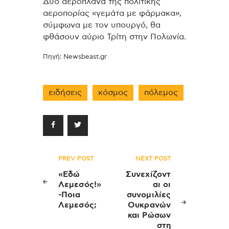
Δύο αεροπλάνα της πολιτικής
αεροπορίας «γεμάτα με φάρμακα»,
σύμφωνα με τον υπουργό, θα
φθάσουν αύριο Τρίτη στην Πολωνία.
Πηγή: Newsbeast.gr
ειδήσεις
κόσμος
πόλεμος
Πλοήγηση
PREV POST
NEXT POST
άρθρων
«Εδώ
Συνεχίζοντ
Λεμεσός!»
αι οι
-Ποια
συνομιλίες
Λεμεσός;
Ουκρανών
και Ρώσων
στη