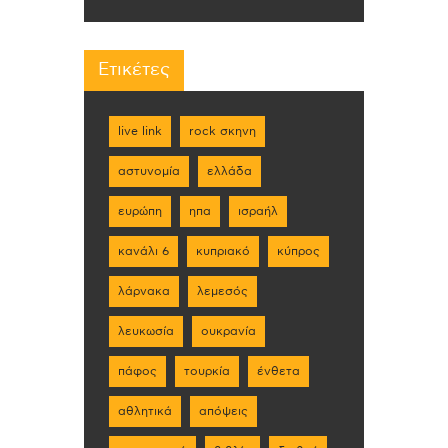
Ετικέτες
live link
rock σκηνη
αστυνομία
ελλάδα
ευρώπη
ηπα
ισραήλ
κανάλι 6
κυπριακό
κύπρος
λάρνακα
λεμεσός
λευκωσία
ουκρανία
πάφος
τουρκία
ένθετα
αθλητικά
απόψεις