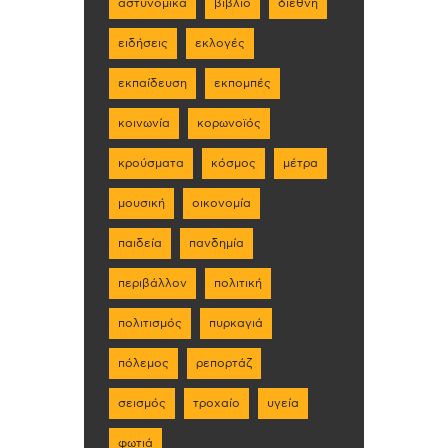
αστυνομικά
βιβλίο
διεθνή
ειδήσεις
εκλογές
εκπαίδευση
εκπομπές
κοινωνία
κορωνοϊός
κρούσματα
κόσμος
μέτρα
μουσική
οικονομία
παιδεία
πανδημία
περιβάλλον
πολιτική
πολιτισμός
πυρκαγιά
πόλεμος
ρεπορτάζ
σεισμός
τροχαίο
υγεία
φωτιά