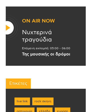
ON AIR NOW
Νυχτερινά
τραγούδια
Επόμενη εκπομπή:
05:00
-
06:00
Της μουσικής οι δρόμοι
Ετικέτες
live link
rock σκηνη
αστυνομία
ελλάδα
ευρώπη