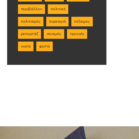
περιβάλλον
πολιτική
πολιτισμός
πυρκαγιά
πόλεμος
ρεπορτάζ
σεισμός
τροχαίο
υγεία
φωτιά