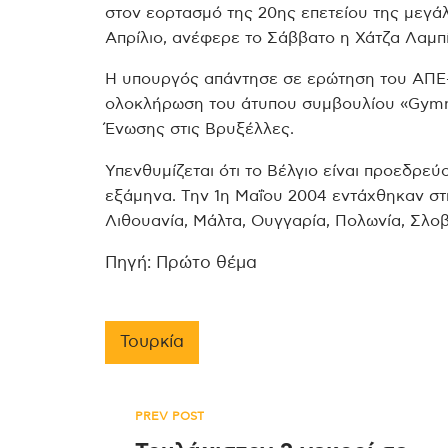
στον εορτασμό της 20ης επετείου της μεγ
Απρίλιο, ανέφερε το Σάββατο η Χάτζα Λαμπ
Η υπουργός απάντησε σε ερώτηση του ΑΠΕ-Μ
ολοκλήρωση του άτυπου συμβουλίου «Gymn
Ένωσης στις Βρυξέλλες.
Υπενθυμίζεται ότι το Βέλγιο είναι προεδρε
εξάμηνα. Την 1η Μαΐου 2004 εντάχθηκαν στη
Λιθουανία, Μάλτα, Ουγγαρία, Πολωνία, Σλοβα
Πηγή: Πρώτο θέμα
Τουρκία
Πλοήγηση
PREV POST