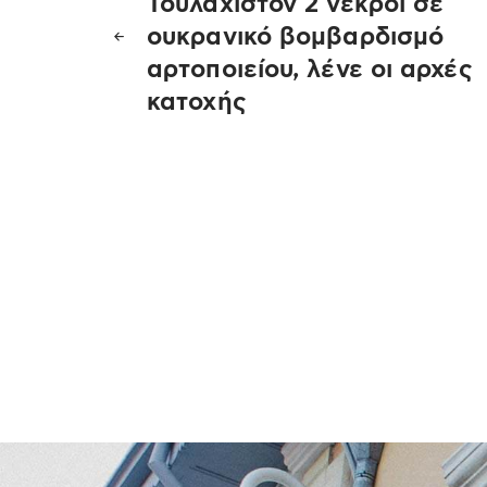
Τουλάχιστον 2 νεκροί σε
άρθρων
ουκρανικό βομβαρδισμό
αρτοποιείου, λένε οι αρχές
κατοχής