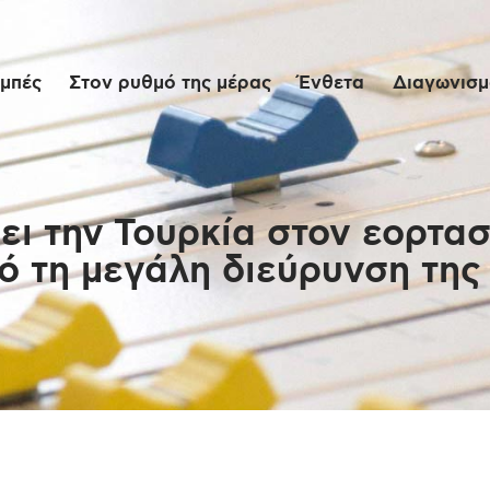
Αρχική
μπές
Στον ρυθμό της μέρας
Ένθετα
Διαγωνισμο
Εκπομπές
Στον ρυθμό της
μέρας
ι την Τουρκία στον εορτασ
ό τη μεγάλη διεύρυνση της
Ένθετα
Διαγωνισμοί/Live
Links
Ποιοι είμαστε