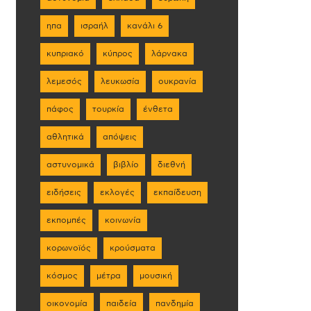
ηπα
ισραήλ
κανάλι 6
κυπριακό
κύπρος
λάρνακα
λεμεσός
λευκωσία
ουκρανία
πάφος
τουρκία
ένθετα
αθλητικά
απόψεις
αστυνομικά
βιβλίο
διεθνή
ειδήσεις
εκλογές
εκπαίδευση
εκπομπές
κοινωνία
κορωνοϊός
κρούσματα
κόσμος
μέτρα
μουσική
οικονομία
παιδεία
πανδημία