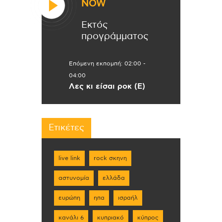
NOW
Εκτός
προγράμματος
Επόμενη εκπομπή:
02:00
-
04:00
Λες κι είσαι ροκ (Ε)
Ετικέτες
live link
rock σκηνη
αστυνομία
ελλάδα
ευρώπη
ηπα
ισραήλ
κανάλι 6
κυπριακό
κύπρος