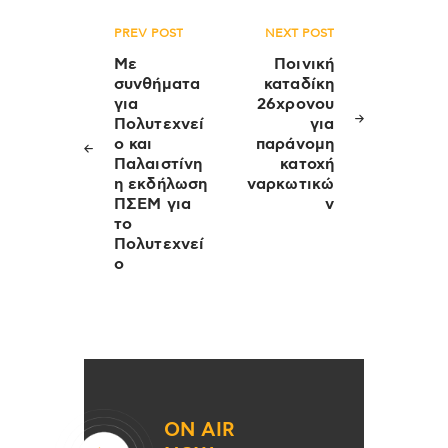
Πλοήγηση
PREV POST
NEXT POST
άρθρων
Με
Ποινική
συνθήματα
καταδίκη
για
26χρονου
Πολυτεχνεί
για
ο και
παράνομη
Παλαιστίνη
κατοχή
η εκδήλωση
ναρκωτικώ
ΠΣΕΜ για
ν
το
Πολυτεχνεί
ο
ON AIR