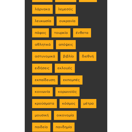
λάρνακα
λεμεσός
λευκωσία
ουκρανία
πάφος
τουρκία
ένθετα
αθλητικά
απόψεις
αστυνομικά
βιβλίο
διεθνή
ειδήσεις
εκλογές
εκπαίδευση
εκπομπές
κοινωνία
κορωνοϊός
κρούσματα
κόσμος
μέτρα
μουσική
οικονομία
παιδεία
πανδημία