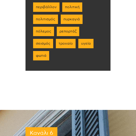
περιβάλλον
πολιτική
πολιτισμός
πυρκαγιά
πόλεμος
ρεπορτάζ
σεισμός
τροχαίο
υγεία
φωτιά
Κανάλι 6