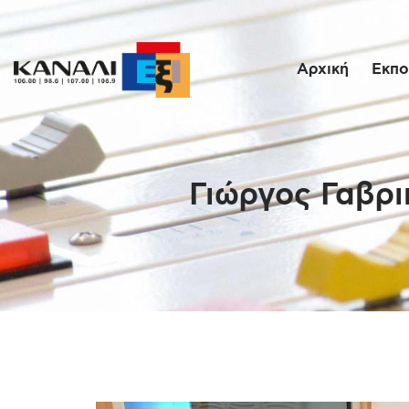
Αρχική
Εκπο
Γιώργος Γαβριή