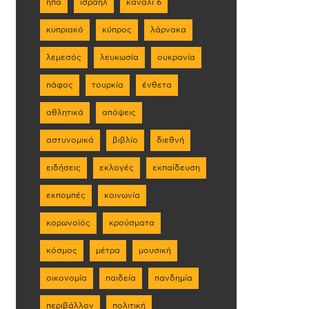
ηπα
ισραήλ
κανάλι 6
κυπριακό
κύπρος
λάρνακα
λεμεσός
λευκωσία
ουκρανία
πάφος
τουρκία
ένθετα
αθλητικά
απόψεις
αστυνομικά
βιβλίο
διεθνή
ειδήσεις
εκλογές
εκπαίδευση
εκπομπές
κοινωνία
κορωνοϊός
κρούσματα
κόσμος
μέτρα
μουσική
οικονομία
παιδεία
πανδημία
περιβάλλον
πολιτική