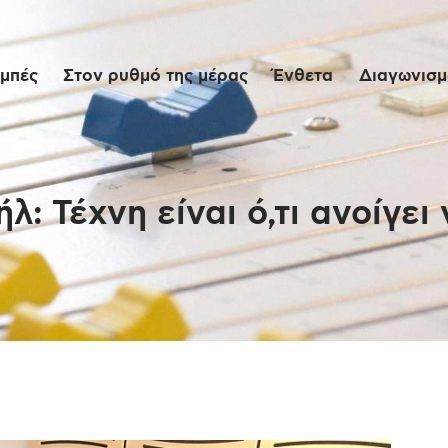
Αρχική
μπές
Στον ρυθμό της μέρας
Ένθετα
Διαγωνισμο
Εκπομπές
Στον ρυθμό της
μέρας
λ: Τέχνη είναι ό,τι ανοίγε
Ένθετα
Διαγωνισμοί/Live
Links
Ποιοι είμαστε