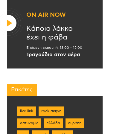
ON AIR NOW
Κάποιο λάκκο
έχει η φάβα
Επόμενη εκπομπή:
13:00
-
15:00
Τραγούδια στον αέρα
Ετικέτες
live link
rock σκηνη
αστυνομία
ελλάδα
ευρώπη