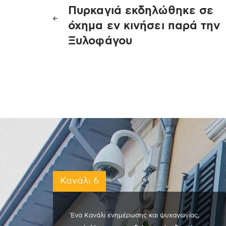
Πλοήγηση
Πυρκαγιά εκδηλώθηκε σε
άρθρων
όχημα εν κινήσει παρά την
Ξυλοφάγου
Κανάλι 6
Ένα Κανάλι ενημέρωσης και ψυχαγωγίας,