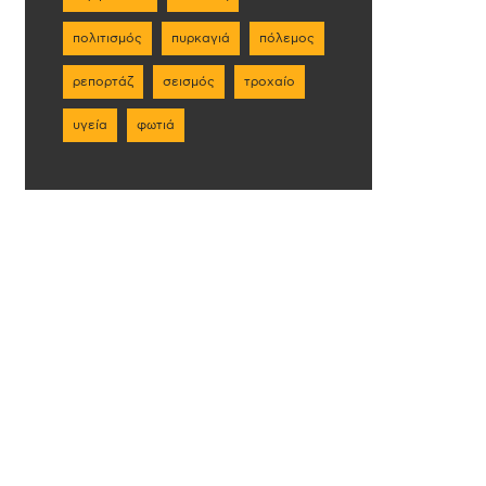
πολιτισμός
πυρκαγιά
πόλεμος
ρεπορτάζ
σεισμός
τροχαίο
υγεία
φωτιά