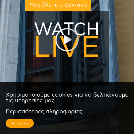
Μας βλέπετε ζωντανά
Χρησιμοποιούμε cookies για να βελτιώνουμε
τις υπηρεσίες μας.
Περισσότερες πληροφορίες
Copyright © 2026 by Kanali 6. All
rights reserved.
Αποδοχή
CReated by
CReatures.