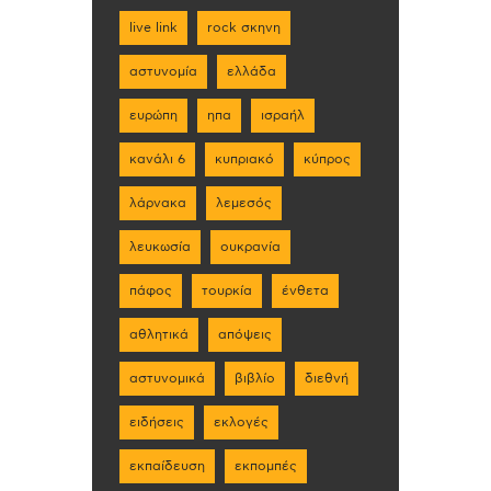
live link
rock σκηνη
αστυνομία
ελλάδα
ευρώπη
ηπα
ισραήλ
κανάλι 6
κυπριακό
κύπρος
λάρνακα
λεμεσός
λευκωσία
ουκρανία
πάφος
τουρκία
ένθετα
αθλητικά
απόψεις
αστυνομικά
βιβλίο
διεθνή
ειδήσεις
εκλογές
εκπαίδευση
εκπομπές