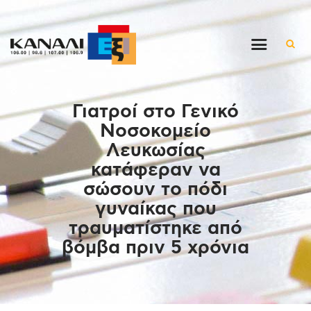
Αρχική
Γιατροί στο Γενικό
Εκπομπές
Νοσοκομείο
Στον ρυθμό της μέρας
Λευκωσίας
Ένθετα
κατάφεραν να
Διαγωνισμοί/Live Links
σώσουν το πόδι
Ποιοι είμαστε
γυναίκας που
τραυματίστηκε από
Επικοινωνία
βόμβα πριν 5 χρόνια