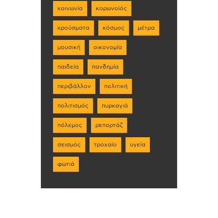
κοινωνία
κορωνοϊός
κρούσματα
κόσμος
μέτρα
μουσική
οικονομία
παιδεία
πανδημία
περιβάλλον
πολιτική
πολιτισμός
πυρκαγιά
πόλεμος
ρεπορτάζ
σεισμός
τροχαίο
υγεία
φωτιά