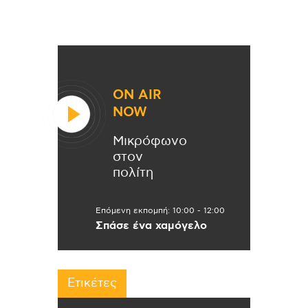
ON AIR
NOW
Μικρόφωνο
στον
πολίτη
Επόμενη εκπομπή:
10:00
-
12:00
Σπάσε ένα χαμόγελο
Ετικέτες