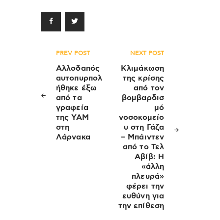
Πλοήγηση
PREV POST
NEXT POST
άρθρων
Αλλοδαπός
Κλιμάκωση
αυτοπυρπολ
της κρίσης
ήθηκε έξω
από τον
από τα
βομβαρδισ
γραφεία
μό
της ΥΑΜ
νοσοκομείο
στη
υ στη Γάζα
Λάρνακα
– Μπάιντεν
από το Τελ
Αβίβ: Η
«άλλη
πλευρά»
φέρει την
ευθύνη για
την επίθεση