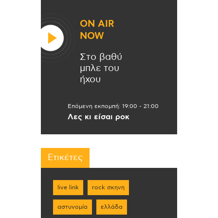
ON AIR
NOW
Στο βαθύ
μπλε του
ήχου
Επόμενη εκπομπή:
19:00
-
21:00
Λες κι είσαι ροκ
Ετικέτες
live link
rock σκηνη
αστυνομία
ελλάδα