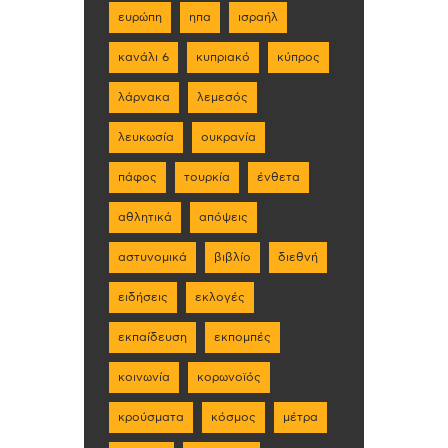
ευρώπη
ηπα
ισραήλ
κανάλι 6
κυπριακό
κύπρος
λάρνακα
λεμεσός
λευκωσία
ουκρανία
πάφος
τουρκία
ένθετα
αθλητικά
απόψεις
αστυνομικά
βιβλίο
διεθνή
ειδήσεις
εκλογές
εκπαίδευση
εκπομπές
κοινωνία
κορωνοϊός
κρούσματα
κόσμος
μέτρα