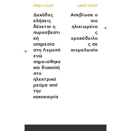
Πλοήγηση
PREV POST
NEXT POST
άρθρων
Δεκάδες
Απεβίωσε ο
κλήσεις
πιο
δέχεται η
ηλικιωμένο
πυροσβεστι
ς
κή
κροκόδειλο
υπηρεσία
ς σε
στη Λεμεσό
αιχμαλωσία
ενώ
σημειώθηκε
και διακοπή
στο
ηλεκτρικό
ρεύμα από
την
κακοκαιρία