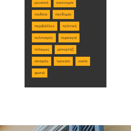
μουσική
οικονομία
παιδεία
πανδημία
περιβάλλον
πολιτική
πολιτισμός
πυρκαγιά
πόλεμος
ρεπορτάζ
σεισμός
τροχαίο
υγεία
φωτιά