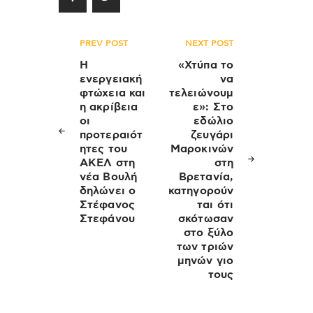
Πλοήγηση
PREV POST
NEXT POST
άρθρων
Η
«Χτύπα το
ενεργειακή
να
φτώχεια και
τελειώνουμ
η ακρίβεια
ε»: Στο
οι
εδώλιο
προτεραιότ
ζευγάρι
ητες του
Μαροκινών
ΑΚΕΛ στη
στη
νέα Βουλή
Βρετανία,
δηλώνει ο
κατηγορούν
Στέφανος
ται ότι
Στεφάνου
σκότωσαν
στο ξύλο
των τριών
μηνών γιο
τους