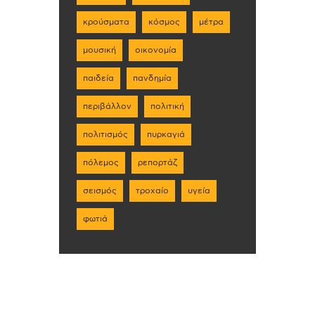
κρούσματα
κόσμος
μέτρα
μουσική
οικονομία
παιδεία
πανδημία
περιβάλλον
πολιτική
πολιτισμός
πυρκαγιά
πόλεμος
ρεπορτάζ
σεισμός
τροχαίο
υγεία
φωτιά