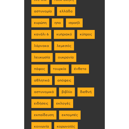
αστυνομία
ελλάδα
ευρώπη
ηπα
ισραήλ
κανάλι 6
κυπριακό
κύπρος
λάρνακα
λεμεσός
λευκωσία
ουκρανία
πάφος
τουρκία
ένθετα
αθλητικά
απόψεις
αστυνομικά
βιβλίο
διεθνή
ειδήσεις
εκλογές
εκπαίδευση
εκπομπές
κοινωνία
κορωνοϊός