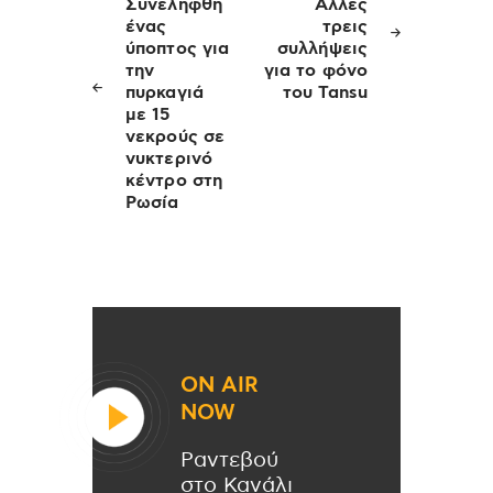
άρθρων
Συνελήφθη
Άλλες
ένας
τρεις
ύποπτος για
συλλήψεις
την
για το φόνο
πυρκαγιά
του Tansu
με 15
νεκρούς σε
νυκτερινό
κέντρο στη
Ρωσία
ON AIR
NOW
Ραντεβού
στο Κανάλι