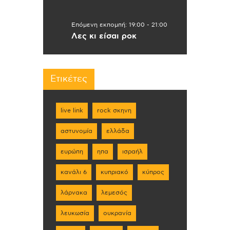
Επόμενη εκπομπή:
19:00
-
21:00
Λες κι είσαι ροκ
Ετικέτες
live link
rock σκηνη
αστυνομία
ελλάδα
ευρώπη
ηπα
ισραήλ
κανάλι 6
κυπριακό
κύπρος
λάρνακα
λεμεσός
λευκωσία
ουκρανία