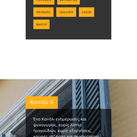
σεισμός
τροχαίο
υγεία
φωτιά
Κανάλι 6
Ένα Κανάλι ενημέρωσης και
ψυχαγωγίας, χωρίς λίστες
τραγουδιών, χωρίς εξαρτήσεις,
κρυφές ατζέντες και σκοπιμότητες.