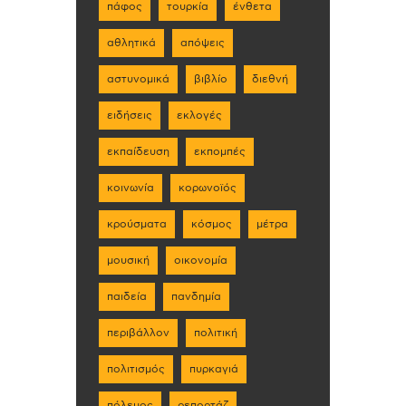
πάφος
τουρκία
ένθετα
αθλητικά
απόψεις
αστυνομικά
βιβλίο
διεθνή
ειδήσεις
εκλογές
εκπαίδευση
εκπομπές
κοινωνία
κορωνοϊός
κρούσματα
κόσμος
μέτρα
μουσική
οικονομία
παιδεία
πανδημία
περιβάλλον
πολιτική
πολιτισμός
πυρκαγιά
πόλεμος
ρεπορτάζ