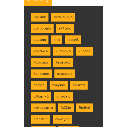
live link
rock σκηνη
αστυνομία
ελλάδα
ευρώπη
ηπα
ισραήλ
κανάλι 6
κυπριακό
κύπρος
λάρνακα
λεμεσός
λευκωσία
ουκρανία
πάφος
τουρκία
ένθετα
αθλητικά
απόψεις
αστυνομικά
βιβλίο
διεθνή
ειδήσεις
εκλογές