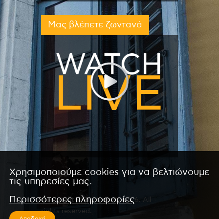
Μας βλέπετε ζωντανά
Χρησιμοποιούμε cookies για να βελτιώνουμε
τις υπηρεσίες μας.
Περισσότερες πληροφορίες
Copyright © 2026 by Kanali 6. All
rights reserved.
Αποδοχή