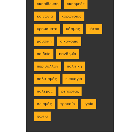
εκπαίδευση
εκπομπές
κοινωνία
κορωνοϊός
κρούσματα
κόσμος
μέτρα
μουσική
οικονομία
παιδεία
πανδημία
περιβάλλον
πολιτική
πολιτισμός
πυρκαγιά
πόλεμος
ρεπορτάζ
σεισμός
τροχαίο
υγεία
φωτιά