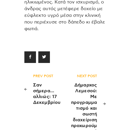
ηλικιωμένος. Κατά τον ισχυρισμό, ο
άνδρας αυτός μετέφερε δοχείο με
εύφλεκτο υγρό μέσα στην κλινική
που περιέχυσε στο δάπεδο κι έβαλε
φωτιά.
Πλοήγηση
PREV POST
NEXT POST
άρθρων
Σαν
Δήμαρχος
σήμερα…
Λεμεσού:
αλλιώς: 17
Με
Δεκεμβρίου
προγραμμα
τισμό και
σωστή
διαχείριση
προχωρούμ