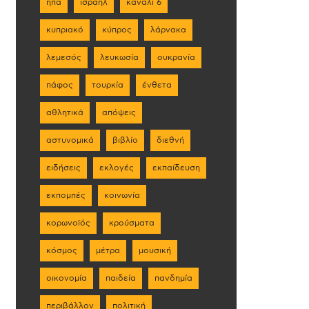
ηπα
ισραήλ
κανάλι 6
κυπριακό
κύπρος
λάρνακα
λεμεσός
λευκωσία
ουκρανία
πάφος
τουρκία
ένθετα
αθλητικά
απόψεις
αστυνομικά
βιβλίο
διεθνή
ειδήσεις
εκλογές
εκπαίδευση
εκπομπές
κοινωνία
κορωνοϊός
κρούσματα
κόσμος
μέτρα
μουσική
οικονομία
παιδεία
πανδημία
περιβάλλον
πολιτική