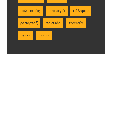
πολιτισμός
πυρκαγιά
πόλεμος
ρεπορτάζ
σεισμός
τροχαίο
υγεία
φωτιά