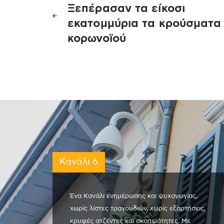
Ξεπέρασαν τα είκοσι
άρθρων
εκατομμύρια τα κρούσματα
κορωνοϊού
Κανάλι 6
Ένα Κανάλι ενημέρωσης και ψυχαγωγίας,
χωρίς λίστες τραγουδιών, χωρίς εξαρτήσεις,
κρυφές ατζέντες και σκοπιμότητες. Με