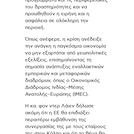
προγράμματα και τις περιφερειακές
του δραστηριότητες και να
προωθηθούν η ειρήνη και η
ασφάλεια σε ολόκληρη την
περιοχή.
Όπως ανέφερε, η κρίση ανέδειξε
την ανάγκη η παγκόσμια οικονομία
να μην εξαρτάται από γεωπολιτικές
εξελίξεις, επισημαίνοντας τη
σημασία ανάπτυξης εναλλακτικών
εμπορικών και μεταφορικών
διαδρόμων, όπως ο Οικονομικός
Διάδρομος Ινδίας–Μέσης
Ανατολής–Ευρώπης (IMEC).
Η κα. φον ντερ Λάιεν δήλωσε
ακόμη ότι η ΕΕ θα επιδιώξει
περαιτέρω εμβάθυνση της
συνεργασίας της με τους εταίρους
της στον Κόλπο και ότι το θέμα θα