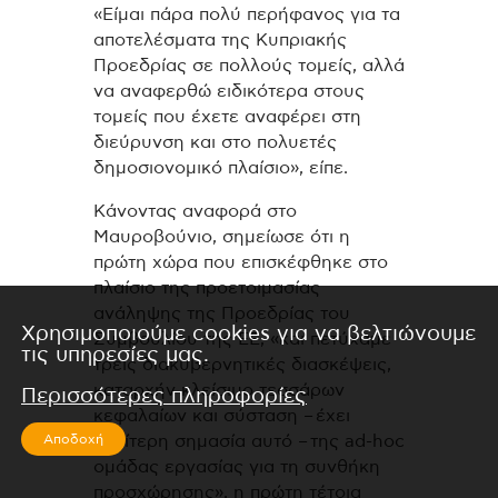
«Είμαι πάρα πολύ περήφανος για τα
αποτελέσματα της Κυπριακής
Προεδρίας σε πολλούς τομείς, αλλά
να αναφερθώ ειδικότερα στους
τομείς που έχετε αναφέρει στη
διεύρυνση και στο πολυετές
δημοσιονομικό πλαίσιο», είπε.
Κάνοντας αναφορά στο
Μαυροβούνιο, σημείωσε ότι η
πρώτη χώρα που επισκέφθηκε στο
πλαίσιο της προετοιμασίας
ανάληψης της Προεδρίας του
Χρησιμοποιούμε cookies για να βελτιώνουμε
Συμβουλίου της ΕΕ, «και πετύχαμε
τις υπηρεσίες μας.
τρεις διακυβερνητικές διασκέψεις,
καταρχήν κλείσιμο τεσσάρων
Περισσότερες πληροφορίες
κεφαλαίων και σύσταση – έχει
Αποδοχή
ιδιαίτερη σημασία αυτό – της ad-hoc
ομάδας εργασίας για τη συνθήκη
προσχώρησης», η πρώτη τέτοια