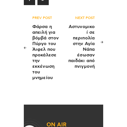
Πλοήγηση
PREV POST
NEXT POST
άρθρων
Φάρσα η
Αστυνομικο
απειλή για
ί σε
βόμβά στον
περιπολία
Πύργο του
στην Αγία
Άιφελ που
Νάπα
προκάλεσε
έσωσαν
την
παιδάκι από
εκκένωση
πνιγμονή
του
μνημείου
ON AIR