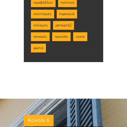
περιβάλλον
πολιτική
πολιτισμός
πυρκαγιά
πόλεμος
ρεπορτάζ
σεισμός
τροχαίο
υγεία
φωτιά
Κανάλι 6