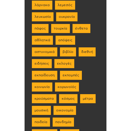
λάρνακα
λεμεσός
λευκωσία
ουκρανία
πάφος
τουρκία
ένθετα
αθλητικά
απόψεις
αστυνομικά
βιβλίο
διεθνή
ειδήσεις
εκλογές
εκπαίδευση
εκπομπές
κοινωνία
κορωνοϊός
κρούσματα
κόσμος
μέτρα
μουσική
οικονομία
παιδεία
πανδημία