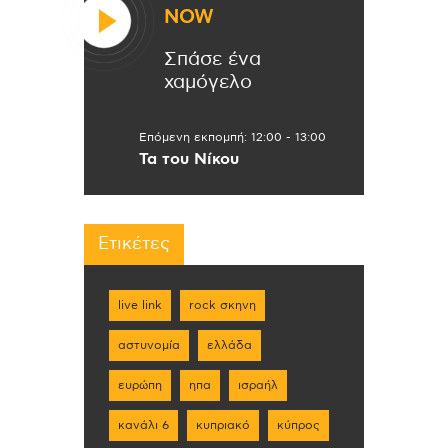
NOW
Σπάσε ένα
χαμόγελο
Επόμενη εκπομπή:
12:00
-
13:00
Τα του Νίκου
Ετικέτες
live link
rock σκηνη
αστυνομία
ελλάδα
ευρώπη
ηπα
ισραήλ
κανάλι 6
κυπριακό
κύπρος