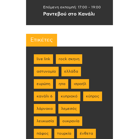
Επόμενη εκπομπή:
17:00
-
19:00
Ραντεβού στο Κανάλι
Ετικέτες
live link
rock σκηνη
αστυνομία
ελλάδα
ευρώπη
ηπα
ισραήλ
κανάλι 6
κυπριακό
κύπρος
λάρνακα
λεμεσός
λευκωσία
ουκρανία
πάφος
τουρκία
ένθετα