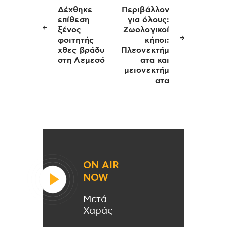
άρθρων
Δέχθηκε
Περιβάλλον
επίθεση
για όλους:
ξένος
Ζωολογικοί
φοιτητής
κήποι:
χθες βράδυ
Πλεονεκτήμ
στη Λεμεσό
ατα και
μειονεκτήμ
ατα
ON AIR
NOW
Μετά
Χαράς