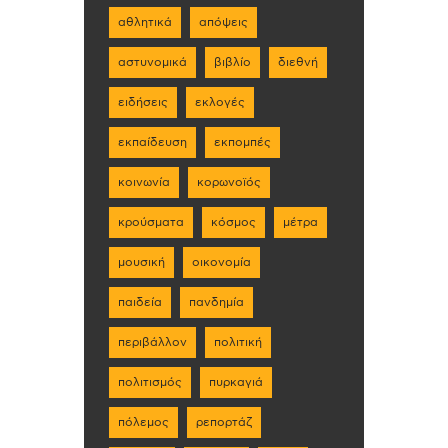
αθλητικά
απόψεις
αστυνομικά
βιβλίο
διεθνή
ειδήσεις
εκλογές
εκπαίδευση
εκπομπές
κοινωνία
κορωνοϊός
κρούσματα
κόσμος
μέτρα
μουσική
οικονομία
παιδεία
πανδημία
περιβάλλον
πολιτική
πολιτισμός
πυρκαγιά
πόλεμος
ρεπορτάζ