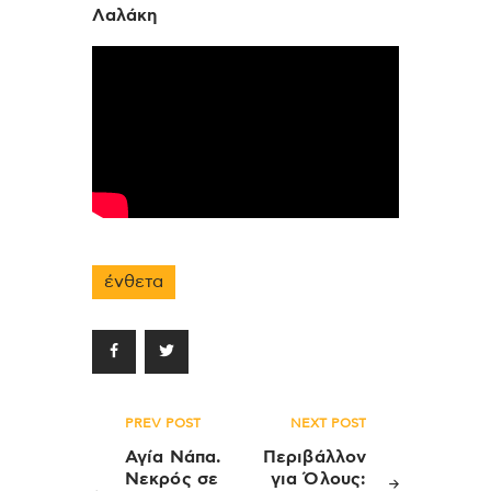
Λαλάκη
ένθετα
Πλοήγηση
PREV POST
NEXT POST
άρθρων
Αγία Νάπα.
Περιβάλλον
Νεκρός σε
για Όλους: