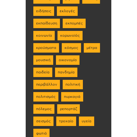
ειδήσεις
εκλογές
εκπαίδευση
εκπομπές
κοινωνία
κορωνοϊός
κρούσματα
κόσμος
μέτρα
μουσική
οικονομία
παιδεία
πανδημία
περιβάλλον
πολιτική
πολιτισμός
πυρκαγιά
πόλεμος
ρεπορτάζ
σεισμός
τροχαίο
υγεία
φωτιά