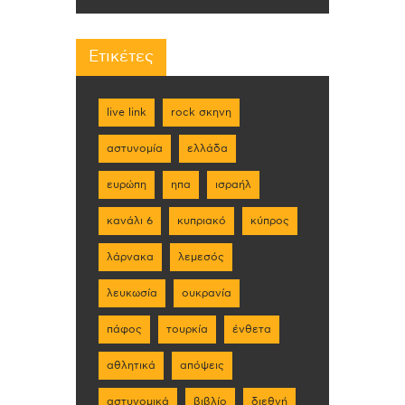
Ετικέτες
live link
rock σκηνη
αστυνομία
ελλάδα
ευρώπη
ηπα
ισραήλ
κανάλι 6
κυπριακό
κύπρος
λάρνακα
λεμεσός
λευκωσία
ουκρανία
πάφος
τουρκία
ένθετα
αθλητικά
απόψεις
αστυνομικά
βιβλίο
διεθνή