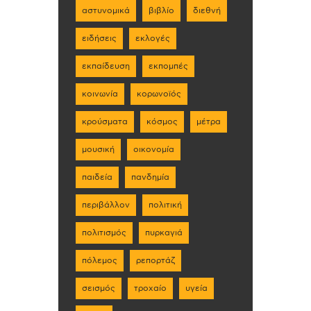
αστυνομικά
βιβλίο
διεθνή
ειδήσεις
εκλογές
εκπαίδευση
εκπομπές
κοινωνία
κορωνοϊός
κρούσματα
κόσμος
μέτρα
μουσική
οικονομία
παιδεία
πανδημία
περιβάλλον
πολιτική
πολιτισμός
πυρκαγιά
πόλεμος
ρεπορτάζ
σεισμός
τροχαίο
υγεία