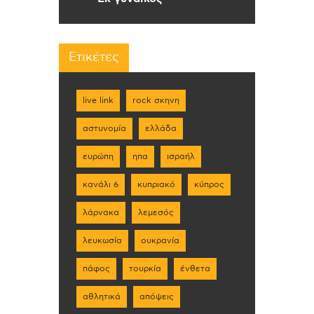
Ετικέτες
live link
rock σκηνη
αστυνομία
ελλάδα
ευρώπη
ηπα
ισραήλ
κανάλι 6
κυπριακό
κύπρος
λάρνακα
λεμεσός
λευκωσία
ουκρανία
πάφος
τουρκία
ένθετα
αθλητικά
απόψεις