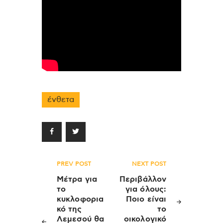
ένθετα
Πλοήγηση
PREV POST
NEXT POST
άρθρων
Μέτρα για
Περιβάλλον
το
για όλους:
κυκλοφορια
Ποιο είναι
κό της
το
Λεμεσού θα
οικολογικό