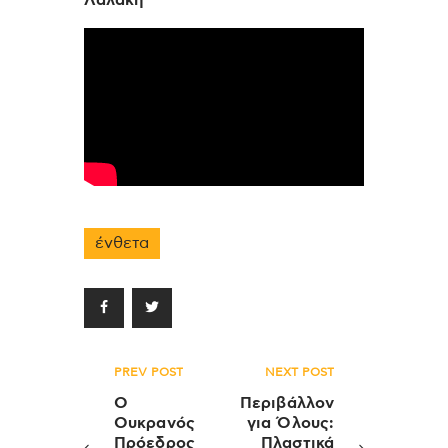
ένθετα
Πλοήγηση
PREV POST
NEXT POST
άρθρων
Ο
Περιβάλλον
Ουκρανός
για Όλους:
Πρόεδρος
Πλαστικά