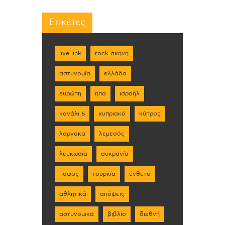
Ετικέτες
live link
rock σκηνη
αστυνομία
ελλάδα
ευρώπη
ηπα
ισραήλ
κανάλι 6
κυπριακό
κύπρος
λάρνακα
λεμεσός
λευκωσία
ουκρανία
πάφος
τουρκία
ένθετα
αθλητικά
απόψεις
αστυνομικά
βιβλίο
διεθνή