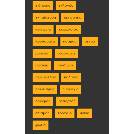
ειδήσεις
εκλογές
εκπαίδευση
εκπομπές
κοινωνία
κορωνοϊός
κρούσματα
κόσμος
μέτρα
μουσική
οικονομία
παιδεία
πανδημία
περιβάλλον
πολιτική
πολιτισμός
πυρκαγιά
πόλεμος
ρεπορτάζ
σεισμός
τροχαίο
υγεία
φωτιά