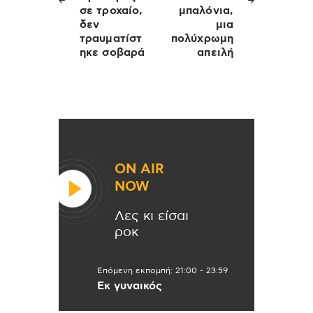
σε τροχαίο,
μπαλόνια,
δεν
μια
τραυματίστ
πολύχρωμη
ηκε σοβαρά
απειλή
ON AIR
NOW
Λες κι είσαι
ροκ
Επόμενη εκπομπή:
21:00
-
23:59
Εκ γυναικός