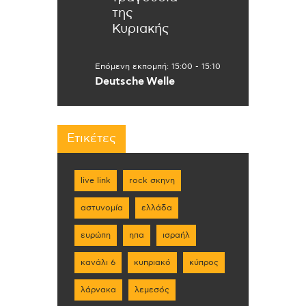
της
Κυριακής
Επόμενη εκπομπή:
15:00
-
15:10
Deutsche Welle
Ετικέτες
live link
rock σκηνη
αστυνομία
ελλάδα
ευρώπη
ηπα
ισραήλ
κανάλι 6
κυπριακό
κύπρος
λάρνακα
λεμεσός