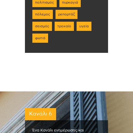
πολιτισμός
πυρκαγιά
πόλεμος
ρεπορτάζ
σεισμός
τροχαίο
υγεία
φωτιά
Κανάλι 6
Ένα Κανάλι ενημέρωσης και