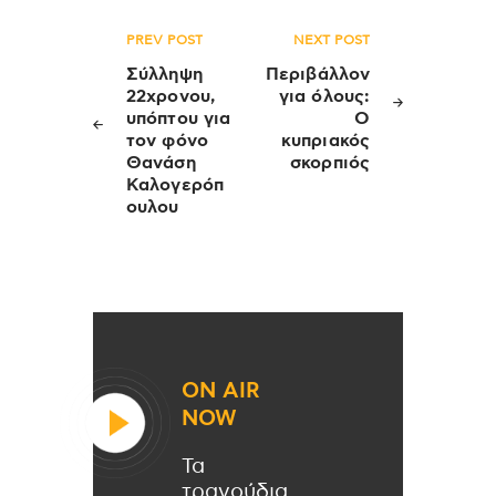
Πλοήγηση
PREV POST
NEXT POST
άρθρων
Σύλληψη
Περιβάλλον
22χρονου,
για όλους:
υπόπτου για
Ο
τον φόνο
κυπριακός
Θανάση
σκορπιός
Καλογερόπ
ουλου
ON AIR
NOW
Τα
τραγούδια