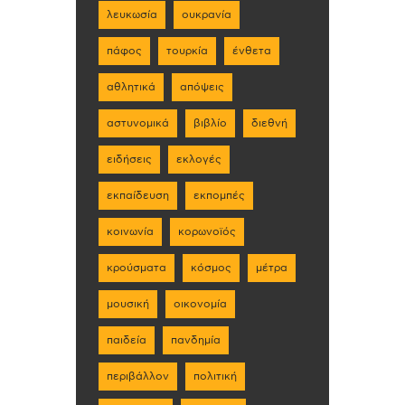
λευκωσία
ουκρανία
πάφος
τουρκία
ένθετα
αθλητικά
απόψεις
αστυνομικά
βιβλίο
διεθνή
ειδήσεις
εκλογές
εκπαίδευση
εκπομπές
κοινωνία
κορωνοϊός
κρούσματα
κόσμος
μέτρα
μουσική
οικονομία
παιδεία
πανδημία
περιβάλλον
πολιτική