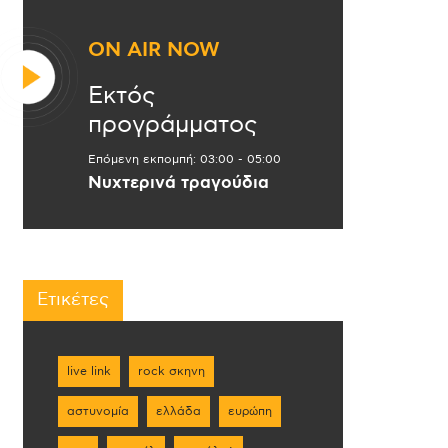
ON AIR NOW
Εκτός
προγράμματος
Επόμενη εκπομπή:
03:00
-
05:00
Νυχτερινά τραγούδια
Ετικέτες
live link
rock σκηνη
αστυνομία
ελλάδα
ευρώπη