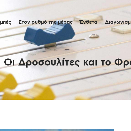
Αρχική
μπές
Στον ρυθμό της μέρας
Ένθετα
Διαγωνισμο
Εκπομπές
Στον ρυθμό της
μέρας
 Οι Δροσουλίτες και το Φ
Ένθετα
Διαγωνισμοί/Live
Links
Ποιοι είμαστε