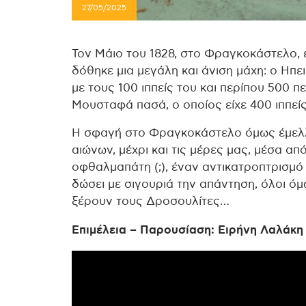
27/05/2025
Τον Μάιο του 1828, στο Φραγκοκάστελο, ε
δόθηκε μια μεγάλη και άνιση μάχη: ο Ηπ
με τους 100 ιππείς του και περίπου 500 
Μουσταφά πασά, ο οποίος είχε 400 ιππείς,
Η σφαγή στο Φραγκοκάστελο όμως έμελλε
αιώνων, μέχρι και τις μέρες μας, μέσα από
οφθαλμαπάτη (;), έναν αντικατροπτρισμό (
δώσει με σιγουριά την απάντηση, όλοι όμω
ξέρουν τους Δροσουλίτες…
Επιμέλεια – Παρουσίαση: Ειρήνη Λαλάκη