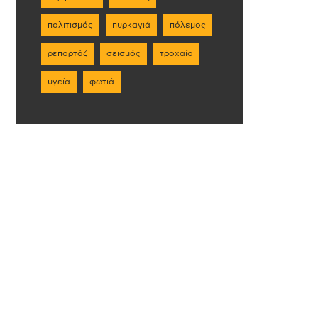
πολιτισμός
πυρκαγιά
πόλεμος
ρεπορτάζ
σεισμός
τροχαίο
υγεία
φωτιά