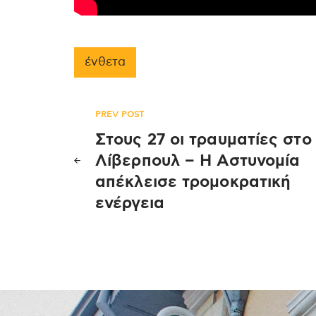
ένθετα
Πλοήγηση
PREV POST
Στους 27 οι τραυματίες στο
άρθρων
Λίβερπουλ – Η Αστυνομία
απέκλεισε τρομοκρατική
ενέργεια