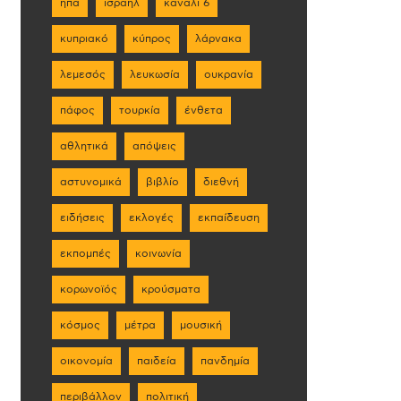
ηπα
ισραήλ
κανάλι 6
κυπριακό
κύπρος
λάρνακα
λεμεσός
λευκωσία
ουκρανία
πάφος
τουρκία
ένθετα
αθλητικά
απόψεις
αστυνομικά
βιβλίο
διεθνή
ειδήσεις
εκλογές
εκπαίδευση
εκπομπές
κοινωνία
κορωνοϊός
κρούσματα
κόσμος
μέτρα
μουσική
οικονομία
παιδεία
πανδημία
περιβάλλον
πολιτική