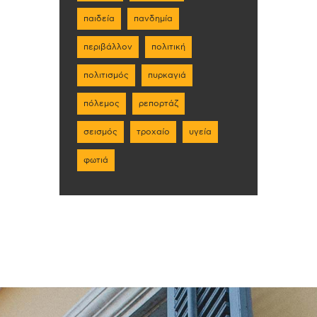
παιδεία
πανδημία
περιβάλλον
πολιτική
πολιτισμός
πυρκαγιά
πόλεμος
ρεπορτάζ
σεισμός
τροχαίο
υγεία
φωτιά