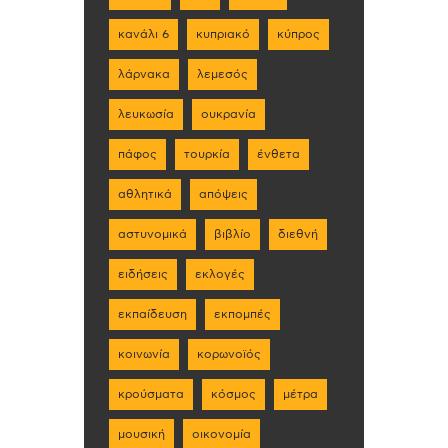
κανάλι 6
κυπριακό
κύπρος
λάρνακα
λεμεσός
λευκωσία
ουκρανία
πάφος
τουρκία
ένθετα
αθλητικά
απόψεις
αστυνομικά
βιβλίο
διεθνή
ειδήσεις
εκλογές
εκπαίδευση
εκπομπές
κοινωνία
κορωνοϊός
κρούσματα
κόσμος
μέτρα
μουσική
οικονομία