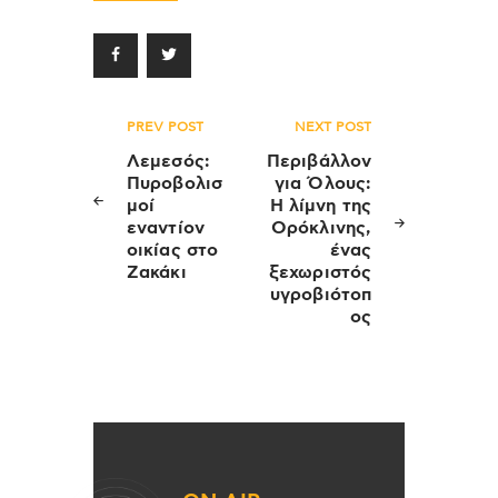
Πλοήγηση
PREV POST
NEXT POST
άρθρων
Λεμεσός:
Περιβάλλον
Πυροβολισ
για Όλους:
μοί
Η λίμνη της
εναντίον
Ορόκλινης,
οικίας στο
ένας
Ζακάκι
ξεχωριστός
υγροβιότοπ
ος