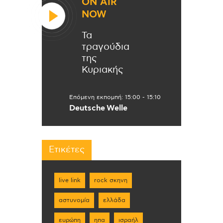
ON AIR
NOW
Τα
τραγούδια
της
Κυριακής
Επόμενη εκπομπή:
15:00
-
15:10
Deutsche Welle
Ετικέτες
live link
rock σκηνη
αστυνομία
ελλάδα
ευρώπη
ηπα
ισραήλ