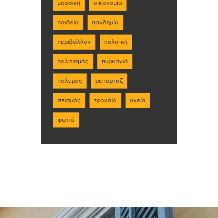
μουσική
οικονομία
παιδεία
πανδημία
περιβάλλον
πολιτική
πολιτισμός
πυρκαγιά
πόλεμος
ρεπορτάζ
σεισμός
τροχαίο
υγεία
φωτιά