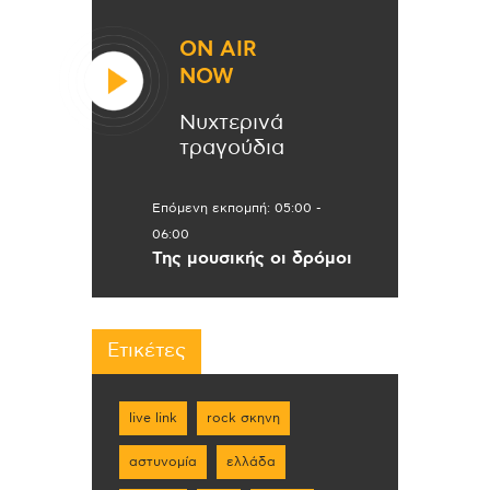
ON AIR
NOW
Νυχτερινά
τραγούδια
Επόμενη εκπομπή:
05:00
-
06:00
Της μουσικής οι δρόμοι
Ετικέτες
live link
rock σκηνη
αστυνομία
ελλάδα