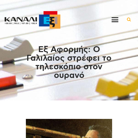
Αρχική
Εξ Αφορμής: Ο
Εκπομπές
Γαλιλαίος στρέφει το
Στον ρυθμό της μέρας
τηλεσκόπιο στον
Ένθετα
ουρανό
Διαγωνισμοί/Live Links
Ποιοι είμαστε
Επικοινωνία