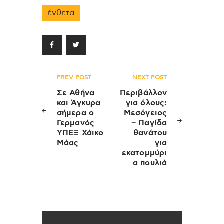
ένθετα
Πλοήγηση
PREV POST
NEXT POST
άρθρων
Σε Αθήνα
Περιβάλλον
και Άγκυρα
για όλους:
σήμερα ο
Μεσόγειος
Γερμανός
– Παγίδα
ΥΠΕΞ Χάικο
θανάτου
Μάας
για
εκατομμύρι
α πουλιά