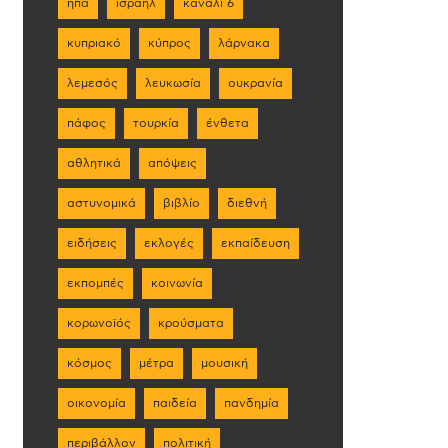
ηπα
ισραήλ
κανάλι 6
κυπριακό
κύπρος
λάρνακα
λεμεσός
λευκωσία
ουκρανία
πάφος
τουρκία
ένθετα
αθλητικά
απόψεις
αστυνομικά
βιβλίο
διεθνή
ειδήσεις
εκλογές
εκπαίδευση
εκπομπές
κοινωνία
κορωνοϊός
κρούσματα
κόσμος
μέτρα
μουσική
οικονομία
παιδεία
πανδημία
περιβάλλον
πολιτική