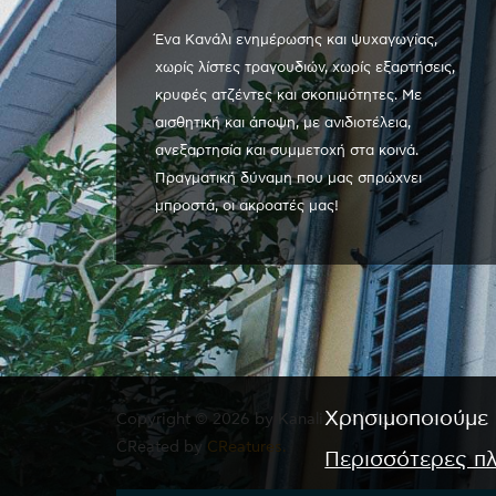
Ένα Κανάλι ενημέρωσης και ψυχαγωγίας,
χωρίς λίστες τραγουδιών, χωρίς εξαρτήσεις,
κρυφές ατζέντες και σκοπιμότητες. Με
αισθητική και άποψη, με ανιδιοτέλεια,
ανεξαρτησία και συμμετοχή στα κοινά.
Πραγματική δύναμη που μας σπρώχνει
μπροστά, οι ακροατές μας!
Χρησιμοποιούμε 
Copyright © 2026 by Kanali 6. All rights reserved.
CReated by
CReatures.
Περισσότερες π