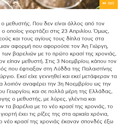
885
 ο μεθυστής. Που δεν είναι άλλος από τον
ο οποίος γιορτάζει στις 23 Απριλίου. Όμως,
εούς και τους αγίους τους δίπλα τους στα
 μιαν αφορμή που αφορούσε τον Άη Γιώργη,
μα των βαρελιών με το πρώτο κρασί της χρονιάς,
τον είπαν μεθυστή. Στις 3 Νοεμβρίου, κάπου τον
ναός που έφτιαξαν στη Λύδδα της Παλαιστίνης
εώργιο. Εκεί είχε γεννηθεί και εκεί μετάφεραν τα
ία λοιπόν αναφέρει την 3η Νοεμβρίου ως την
υ Γεωργίου, και σε πολλά μέρη της Ελλάδας,
γης ο μεθυστής, με λύρες, γλέντια και
ν τα βαρέλια με το νέο κρασί της χρονιάς, το
ιορτή έχει τις ρίζες της στα αρχαία χρόνια,
το νέο κρασί της χρονιάς έκαναν σπονδές έξω