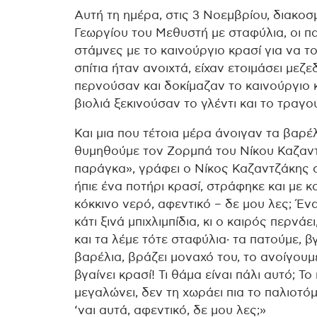
Αυτή τη ημέρα, στις 3 Νοεμβρίου, διακο
Γεωργίου του Μεθυστή με σταφύλια, οι 
στάμνες με το καινούργιο κρασί για να τ
σπίτια ήταν ανοιχτά, είχαν ετοιμάσει μεζε
περνούσαν και δοκίμαζαν το καινούργιο 
βιολιά ξεκινούσαν το γλέντι και το τραγού
Και μια που τέτοια μέρα άνοιγαν τα βαρέλ
θυμηθούμε τον Ζορμπά του Νίκου Καζαντ
παράγκα», γράφει ο Νίκος Καζαντζάκης στ
ήπιε ένα ποτήρι κρασί, στράφηκε και με κο
κόκκινο νερό, αφεντικό – δε μου λες; Έ
κάτι ξινά μπιχλιμπίδια, κι ο καιρός περνάε
και τα λέμε τότε σταφύλια· τα πατούμε, 
βαρέλια, βράζει μοναχό του, το ανοίγουμ
βγαίνει κρασί! Τι θάμα είναι πάλι αυτό; Το 
μεγαλώνει, δεν τη χωράει πια το παλιοτό
‘ναι αυτά, αφεντικό, δε μου λες;»