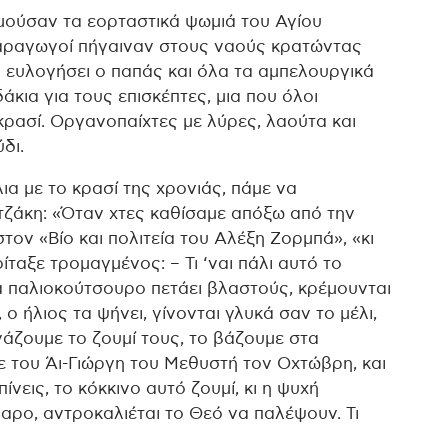
σμούσαν τα εορταστικά ψωμιά του Αγίου
παραγωγοί πήγαιναν στους ναούς κρατώντας
ο ευλογήσει ο παπάς και όλα τα αμπελουργικά
δάκια για τους επισκέπτες, μια που όλοι
κρασί. Οργανοπαίχτες με λύρες, λαούτα και
δι.
ια με το κρασί της χρονιάς, πάμε να
ζάκη: «Όταν χτες καθίσαμε απόξω από την
ον «Βίο και πολιτεία του Αλέξη Ζορμπά», «κι
ίταξε τρομαγμένος: – Τι ‘ναι πάλι αυτό το
να παλιοκούτσουρο πετάει βλαστούς, κρέμουνται
ι, ο ήλιος τα ψήνει, γίνονται γλυκά σαν το μέλι,
βγάζουμε το ζουμί τους, το βάζουμε στα
ε του Άι-Γιώργη του Μεθυστή τον Οχτώβρη, και
πίνεις, το κόκκινο αυτό ζουμί, κι η ψυχή
μαρο, αντροκαλιέται το Θεό να παλέψουν. Τι