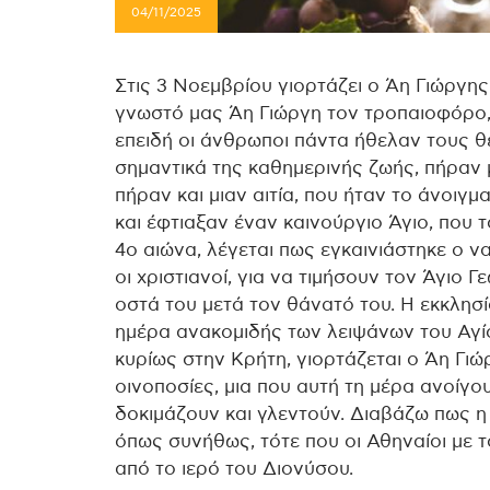
04/11/2025
Στις 3 Νοεμβρίου γιορτάζει ο Άη Γιώργης
γνωστό μας Άη Γιώργη τον τροπαιοφόρο, 
επειδή οι άνθρωποι πάντα ήθελαν τους θ
σημαντικά της καθημερινής ζωής, πήραν
πήραν και μιαν αιτία, που ήταν το άνοιγ
και έφτιαξαν έναν καινούργιο Άγιο, που 
4ο αιώνα, λέγεται πως εγκαινιάστηκε ο 
οι χριστιανοί, για να τιμήσουν τον Άγιο Γ
οστά του μετά τον θάνατό του. Η εκκλησ
ημέρα ανακομιδής των λειψάνων του Αγίο
κυρίως στην Κρήτη, γιορτάζεται ο Άη Γιώρ
οινοποσίες, μια που αυτή τη μέρα ανοίγου
δοκιμάζουν και γλεντούν. Διαβάζω πως η γ
όπως συνήθως, τότε που οι Αθηναίοι με 
από το ιερό του Διονύσου.