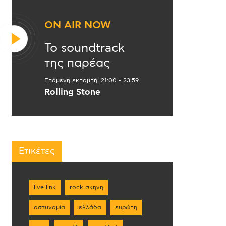
ON AIR NOW
Το soundtrack
της παρέας
Επόμενη εκπομπή:
21:00
-
23:59
Rolling Stone
Ετικέτες
live link
rock σκηνη
αστυνομία
ελλάδα
ευρώπη