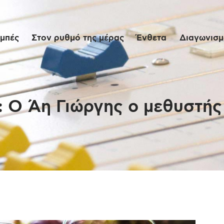
Αρχική
μπές
Στον ρυθμό της μέρας
Ένθετα
Διαγωνισμο
Εκπομπές
Στον ρυθμό της
μέρας
 Ο Άη Γιώργης ο μεθυστής 
Ένθετα
Διαγωνισμοί/Live
Links
Ποιοι είμαστε