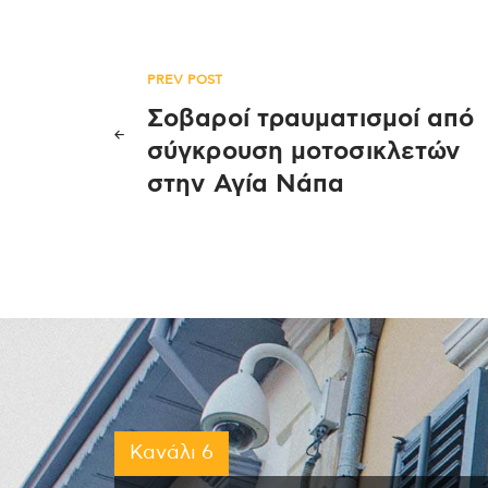
Πλοήγηση
PREV POST
Σοβαροί τραυματισμοί από
άρθρων
σύγκρουση μοτοσικλετών
στην Αγία Νάπα
Κανάλι 6