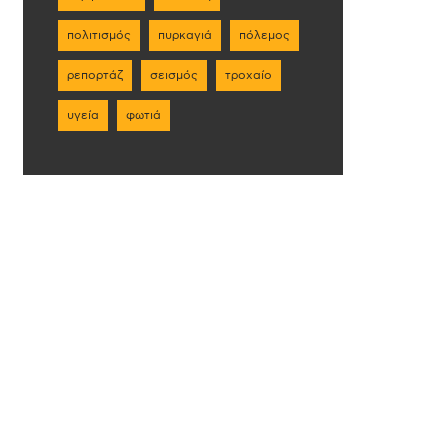
πολιτισμός
πυρκαγιά
πόλεμος
ρεπορτάζ
σεισμός
τροχαίο
υγεία
φωτιά