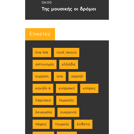
06:00
Της μουσικής οι δρόμοι
Ετικέτες
live link
rock σκηνη
αστυνομία
ελλάδα
ευρώπη
ηπα
ισραήλ
κανάλι 6
κυπριακό
κύπρος
λάρνακα
λεμεσός
λευκωσία
ουκρανία
πάφος
τουρκία
ένθετα