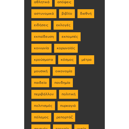
αθλητικά
απόψεις
αστυνομικά
βιβλίο
διεθνή
ειδήσεις
εκλογές
εκπαίδευση
εκπομπές
κοινωνία
κορωνοϊός
κρούσματα
κόσμος
μέτρα
μουσική
οικονομία
παιδεία
πανδημία
περιβάλλον
πολιτική
πολιτισμός
πυρκαγιά
πόλεμος
ρεπορτάζ
σεισμός
τροχαίο
υγεία