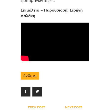
φυσομανώντας»…
Επιμέλεια – Παρουσίαση: Ειρήνη
Λαλάκη
ένθετα
Πλοήγηση
PREV POST
NEXT POST