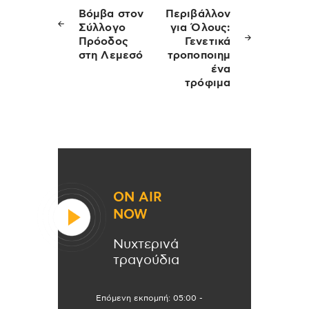
άρθρων
Βόμβα στον
Περιβάλλον
Σύλλογο
για Όλους:
Πρόοδος
Γενετικά
στη Λεμεσό
τροποποιημ
ένα
τρόφιμα
ON AIR
NOW
Νυχτερινά
τραγούδια
Επόμενη εκπομπή:
05:00
-