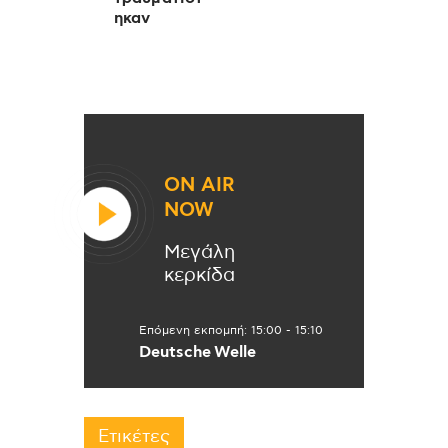
ηκαν
ON AIR
NOW
Μεγάλη
κερκίδα
Επόμενη εκπομπή:
15:00
-
15:10
Deutsche Welle
Ετικέτες