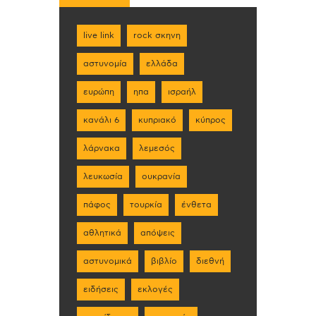
live link
rock σκηνη
αστυνομία
ελλάδα
ευρώπη
ηπα
ισραήλ
κανάλι 6
κυπριακό
κύπρος
λάρνακα
λεμεσός
λευκωσία
ουκρανία
πάφος
τουρκία
ένθετα
αθλητικά
απόψεις
αστυνομικά
βιβλίο
διεθνή
ειδήσεις
εκλογές