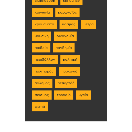
εκπαίδευση
εκπομπές
κοινωνία
κορωνοϊός
κρούσματα
κόσμος
μέτρα
μουσική
οικονομία
παιδεία
πανδημία
περιβάλλον
πολιτική
πολιτισμός
πυρκαγιά
πόλεμος
ρεπορτάζ
σεισμός
τροχαίο
υγεία
φωτιά