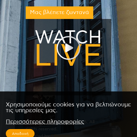
Μας βλέπετε ζωντανά
Χρησιμοποιούμε cookies για να βελτιώνουμε
τις υπηρεσίες μας.
Περισσότερες πληροφορίες
Copyright © 2026 by Kanali 6. All
rights reserved.
Αποδοχή
CReated by
CReatures.