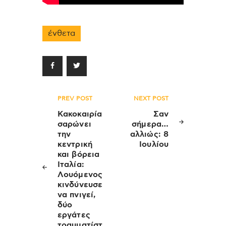
ένθετα
Πλοήγηση
PREV POST
NEXT POST
άρθρων
Κακοκαιρία
Σαν
σαρώνει
σήμερα…
την
αλλιώς: 8
κεντρική
Ιουλίου
και βόρεια
Ιταλία:
Λουόμενος
κινδύνευσε
να πνιγεί,
δύο
εργάτες
τραυματίστ