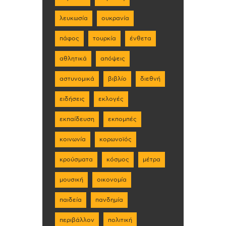
λευκωσία
ουκρανία
πάφος
τουρκία
ένθετα
αθλητικά
απόψεις
αστυνομικά
βιβλίο
διεθνή
ειδήσεις
εκλογές
εκπαίδευση
εκπομπές
κοινωνία
κορωνοϊός
κρούσματα
κόσμος
μέτρα
μουσική
οικονομία
παιδεία
πανδημία
περιβάλλον
πολιτική