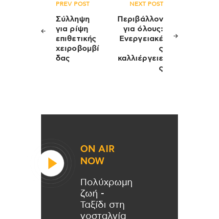
Πλοήγηση
PREV POST
NEXT POST
άρθρων
Σύλληψη
Περιβάλλον
για ρίψη
για όλους:
επιθετικής
Eνεργειακέ
χειροβομβί
ς
δας
καλλιέργειε
ς
ON AIR
NOW
Πολύχρωμη
ζωή -
Ταξίδι στη
νοσταλγία