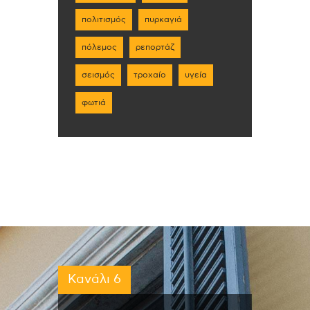
πολιτισμός
πυρκαγιά
πόλεμος
ρεπορτάζ
σεισμός
τροχαίο
υγεία
φωτιά
Κανάλι 6