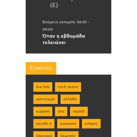
(Ε)
Επόμενη εκπομπή:
06:30
-
09:00
Όταν η εβδομάδα
τελειώνει
Ετικέτες
live link
rock σκηνη
αστυνομία
ελλάδα
ευρώπη
ηπα
ισραήλ
κανάλι 6
κυπριακό
κύπρος
λάρνακα
λεμεσός