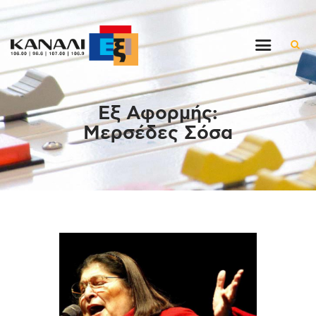
Αρχική
Εξ Αφορμής:
Εκπομπές
Μερσέδες Σόσα
Στον ρυθμό της μέρας
Ένθετα
Διαγωνισμοί/Live Links
Ποιοι είμαστε
Επικοινωνία