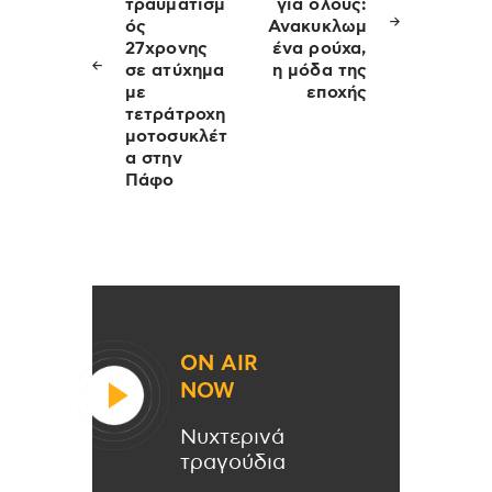
τραυματισμ
για όλους:
ός
Ανακυκλωμ
27χρονης
ένα ρούχα,
σε ατύχημα
η μόδα της
με
εποχής
τετράτροχη
μοτοσυκλέτ
α στην
Πάφο
ON AIR
NOW
Νυχτερινά
τραγούδια