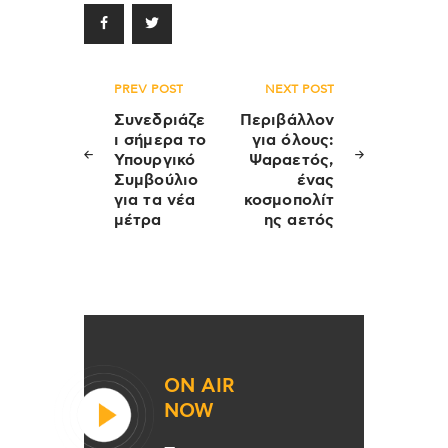
Πλοήγηση
PREV POST
NEXT POST
άρθρων
Συνεδριάζε
Περιβάλλον
ι σήμερα το
για όλους:
Υπουργικό
Ψαραετός,
Συμβούλιο
ένας
για τα νέα
κοσμοπολίτ
μέτρα
ης αετός
ON AIR
NOW