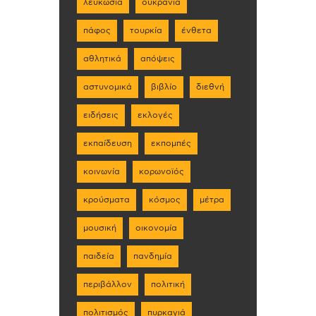
λευκωσία
ουκρανία
πάφος
τουρκία
ένθετα
αθλητικά
απόψεις
αστυνομικά
βιβλίο
διεθνή
ειδήσεις
εκλογές
εκπαίδευση
εκπομπές
κοινωνία
κορωνοϊός
κρούσματα
κόσμος
μέτρα
μουσική
οικονομία
παιδεία
πανδημία
περιβάλλον
πολιτική
πολιτισμός
πυρκαγιά