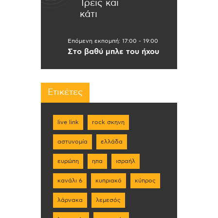
Τρεις και
κάτι
Επόμενη εκπομπή:
17:00
-
19:00
Στο βαθύ μπλε του ήχου
Ετικέτες
live link
rock σκηνη
αστυνομία
ελλάδα
ευρώπη
ηπα
ισραήλ
κανάλι 6
κυπριακό
κύπρος
λάρνακα
λεμεσός