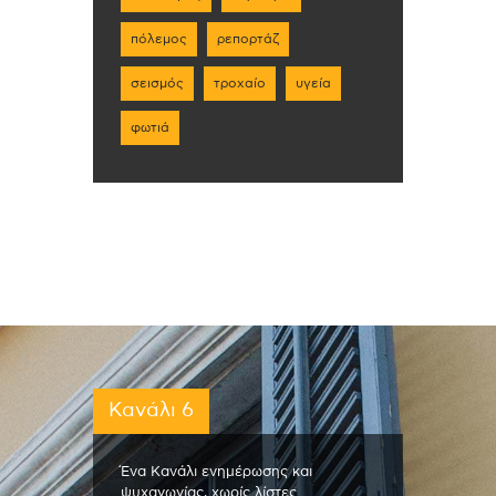
πόλεμος
ρεπορτάζ
σεισμός
τροχαίο
υγεία
φωτιά
Κανάλι 6
Ένα Κανάλι ενημέρωσης και
ψυχαγωγίας, χωρίς λίστες