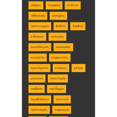
πάφος
τουρκία
ένθετα
αθλητικά
απόψεις
αστυνομικά
βιβλίο
διεθνή
ειδήσεις
εκλογές
εκπαίδευση
εκπομπές
κοινωνία
κορωνοϊός
κρούσματα
κόσμος
μέτρα
μουσική
οικονομία
παιδεία
πανδημία
περιβάλλον
πολιτική
πολιτισμός
πυρκαγιά