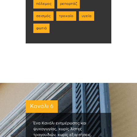
πόλεμος
ρεπορτάζ
σεισμός
τροχαίο
υγεία
φωτιά
Κανάλι 6
Ένα Κανάλι ενημέρωσης και
ψυχαγωγίας, χωρίς λίστες
τραγουδιών, χωρίς εξαρτήσεις,