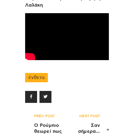
Λαλάκη
ένθετα
Πλοήγηση
PREV POST
NEXT POST
άρθρων
Ο Ρούμπιο
Σαν
θεωρεί πως
σήμερα…