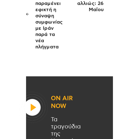
παραμένει
αλλιώς: 26
εφικτή η
Μαΐου
σύναψη
συμφωνίας
με Ιράν
παρά τα
νέα
πλήγματα
ON AIR
NOW
Τα
τραγούδια
της