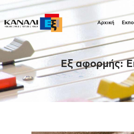
Αρχική
Εκπο
Εξ αφορμής: Ε