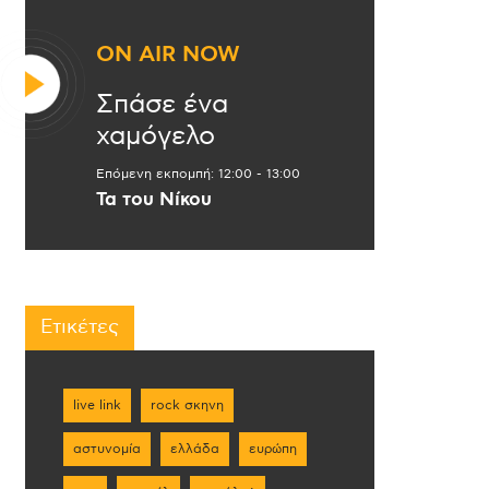
ON AIR NOW
Σπάσε ένα
χαμόγελο
Επόμενη εκπομπή:
12:00
-
13:00
Τα του Νίκου
Ετικέτες
live link
rock σκηνη
αστυνομία
ελλάδα
ευρώπη