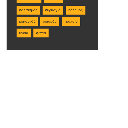
πολιτισμός
πυρκαγιά
πόλεμος
ρεπορτάζ
σεισμός
τροχαίο
υγεία
φωτιά