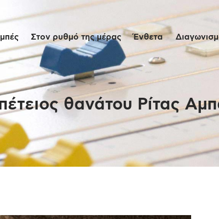
Αρχική
μπές
Στον ρυθμό της μέρας
Ένθετα
Διαγωνισμο
Εκπομπές
Στον ρυθμό της
μέρας
πέτειος θανάτου Ρίτας Αμπα
Ένθετα
Διαγωνισμοί/Live
Links
Ποιοι είμαστε