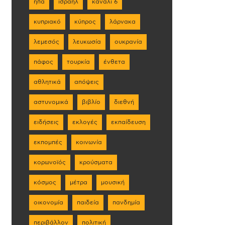
ηπα
ισραήλ
κανάλι 6
κυπριακό
κύπρος
λάρνακα
λεμεσός
λευκωσία
ουκρανία
πάφος
τουρκία
ένθετα
αθλητικά
απόψεις
αστυνομικά
βιβλίο
διεθνή
ειδήσεις
εκλογές
εκπαίδευση
εκπομπές
κοινωνία
κορωνοϊός
κρούσματα
κόσμος
μέτρα
μουσική
οικονομία
παιδεία
πανδημία
περιβάλλον
πολιτική