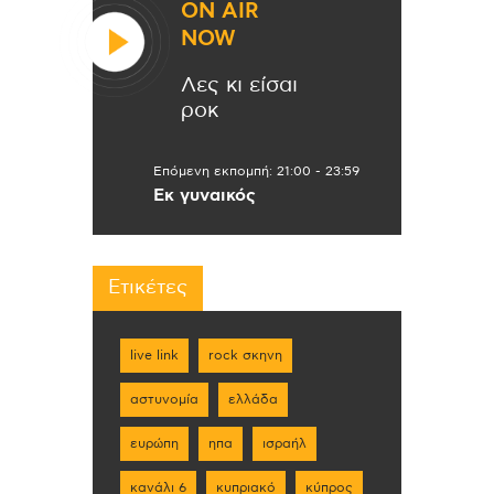
ON AIR
NOW
Λες κι είσαι
ροκ
Επόμενη εκπομπή:
21:00
-
23:59
Εκ γυναικός
Ετικέτες
live link
rock σκηνη
αστυνομία
ελλάδα
ευρώπη
ηπα
ισραήλ
κανάλι 6
κυπριακό
κύπρος