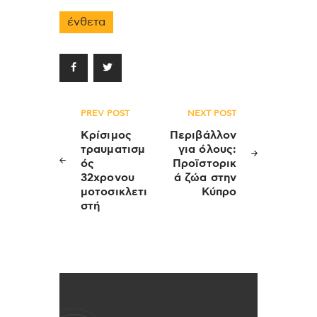
ένθετα
Πλοήγηση
PREV POST
NEXT POST
άρθρων
Κρίσιμος
Περιβάλλον
τραυματισμ
για όλους:
ός
Προϊστορικ
32χρονου
ά ζώα στην
μοτοσικλετι
Κύπρο
στή