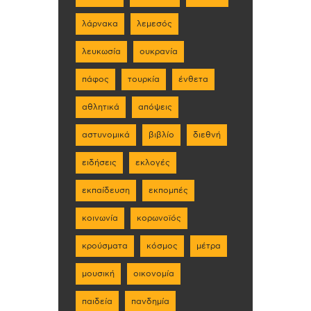
λάρνακα
λεμεσός
λευκωσία
ουκρανία
πάφος
τουρκία
ένθετα
αθλητικά
απόψεις
αστυνομικά
βιβλίο
διεθνή
ειδήσεις
εκλογές
εκπαίδευση
εκπομπές
κοινωνία
κορωνοϊός
κρούσματα
κόσμος
μέτρα
μουσική
οικονομία
παιδεία
πανδημία