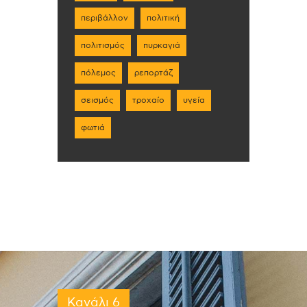
περιβάλλον
πολιτική
πολιτισμός
πυρκαγιά
πόλεμος
ρεπορτάζ
σεισμός
τροχαίο
υγεία
φωτιά
Κανάλι 6