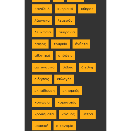
κανάλι 6
κυπριακό
κύπρος
λάρνακα
λεμεσός
λευκωσία
ουκρανία
πάφος
τουρκία
ένθετα
αθλητικά
απόψεις
αστυνομικά
βιβλίο
διεθνή
ειδήσεις
εκλογές
εκπαίδευση
εκπομπές
κοινωνία
κορωνοϊός
κρούσματα
κόσμος
μέτρα
μουσική
οικονομία