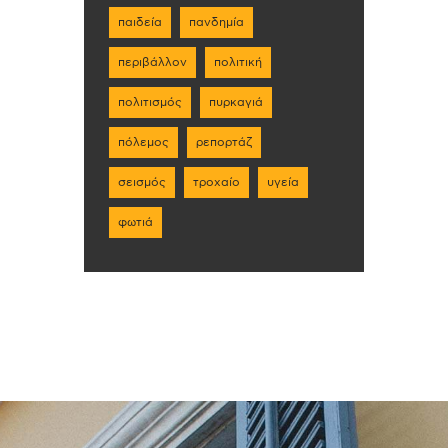
παιδεία
πανδημία
περιβάλλον
πολιτική
πολιτισμός
πυρκαγιά
πόλεμος
ρεπορτάζ
σεισμός
τροχαίο
υγεία
φωτιά