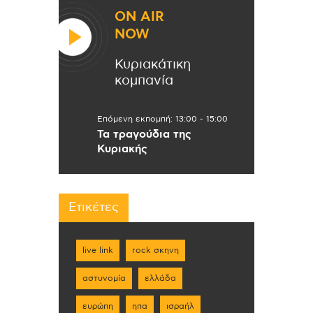
ON AIR
NOW
Κυριακάτικη
κομπανία
Επόμενη εκπομπή:
13:00
-
15:00
Τα τραγούδια της
Κυριακής
Ετικέτες
live link
rock σκηνη
αστυνομία
ελλάδα
ευρώπη
ηπα
ισραήλ