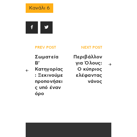
Κανάλι 6
Πλοήγηση
PREV POST
NEXT POST
άρθρων
Σωματεία
Περιβάλλον
Β’
για Όλους:
Κατηγορίας
Ο κύπριος
: Ξεκινούμε
ελέφαντας
προπονήσει
νάνος
ς υπό έναν
όρο