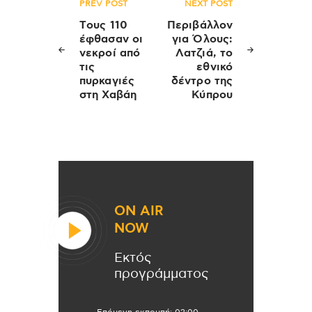
Πλοήγηση
PREV POST
NEXT POST
άρθρων
Tους 110
Περιβάλλον
έφθασαν οι
για Όλους:
νεκροί από
Λατζιά, το
τις
εθνικό
πυρκαγιές
δέντρο της
στη Χαβάη
Κύπρου
ON AIR
NOW
Εκτός
προγράμματος