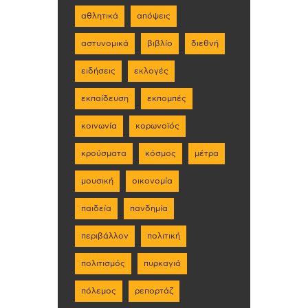
αθλητικά
απόψεις
αστυνομικά
βιβλίο
διεθνή
ειδήσεις
εκλογές
εκπαίδευση
εκπομπές
κοινωνία
κορωνοϊός
κρούσματα
κόσμος
μέτρα
μουσική
οικονομία
παιδεία
πανδημία
περιβάλλον
πολιτική
πολιτισμός
πυρκαγιά
πόλεμος
ρεπορτάζ