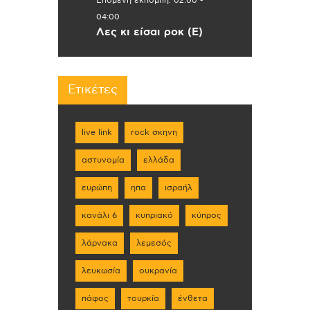
Επόμενη εκπομπή:
02:00
-
04:00
Λες κι είσαι ροκ (Ε)
Ετικέτες
live link
rock σκηνη
αστυνομία
ελλάδα
ευρώπη
ηπα
ισραήλ
κανάλι 6
κυπριακό
κύπρος
λάρνακα
λεμεσός
λευκωσία
ουκρανία
πάφος
τουρκία
ένθετα