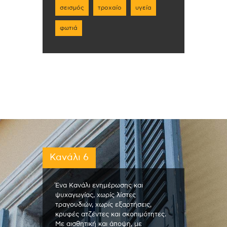
σεισμός
τροχαίο
υγεία
φωτιά
Κανάλι 6
Ένα Κανάλι ενημέρωσης και
ψυχαγωγίας, χωρίς λίστες
τραγουδιών, χωρίς εξαρτήσεις,
κρυφές ατζέντες και σκοπιμότητες.
Με αισθητική και άποψη, με