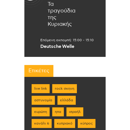
Τα
τραγούδια
της
Κυριακής
Επόμενη εκπομπή:
15:00
-
15:10
Deutsche Welle
Ετικέτες
live link
rock σκηνη
αστυνομία
ελλάδα
ευρώπη
ηπα
ισραήλ
κανάλι 6
κυπριακό
κύπρος