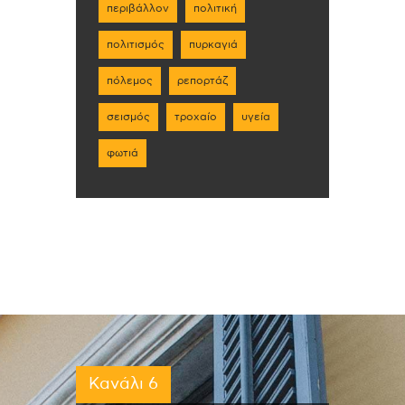
περιβάλλον
πολιτική
πολιτισμός
πυρκαγιά
πόλεμος
ρεπορτάζ
σεισμός
τροχαίο
υγεία
φωτιά
Κανάλι 6