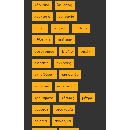
λάρνακα
λεμεσός
λευκωσία
ουκρανία
πάφος
τουρκία
ένθετα
αθλητικά
απόψεις
αστυνομικά
βιβλίο
διεθνή
ειδήσεις
εκλογές
εκπαίδευση
εκπομπές
κοινωνία
κορωνοϊός
κρούσματα
κόσμος
μέτρα
μουσική
οικονομία
παιδεία
πανδημία