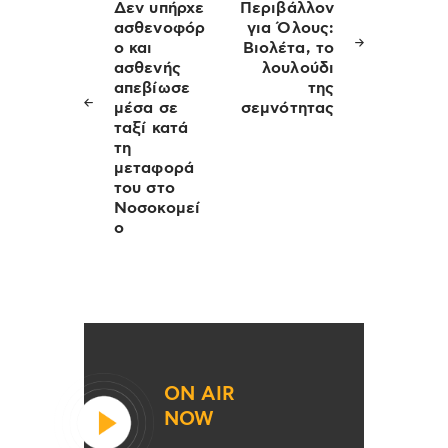
άρθρων
Δεν υπήρχε
Περιβάλλον
ασθενοφόρ
για Όλους:
ο και
Βιολέτα, το
ασθενής
λουλούδι
απεβίωσε
της
μέσα σε
σεμνότητας
ταξί κατά
τη
μεταφορά
του στο
Νοσοκομεί
ο
ON AIR
NOW