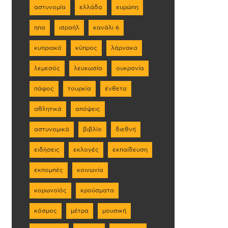
αστυνομία
ελλάδα
ευρώπη
ηπα
ισραήλ
κανάλι 6
κυπριακό
κύπρος
λάρνακα
λεμεσός
λευκωσία
ουκρανία
πάφος
τουρκία
ένθετα
αθλητικά
απόψεις
αστυνομικά
βιβλίο
διεθνή
ειδήσεις
εκλογές
εκπαίδευση
εκπομπές
κοινωνία
κορωνοϊός
κρούσματα
κόσμος
μέτρα
μουσική