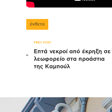
ένθετα
Πλοήγηση
PREV POST
Επτά νεκροί από έκρηξη σε
άρθρων
λεωφορείο στα προάστια
της Καμπούλ