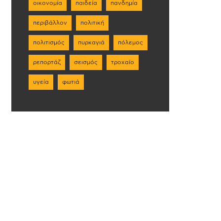
οικονομία
παιδεία
πανδημία
περιβάλλον
πολιτική
πολιτισμός
πυρκαγιά
πόλεμος
ρεπορτάζ
σεισμός
τροχαίο
υγεία
φωτιά