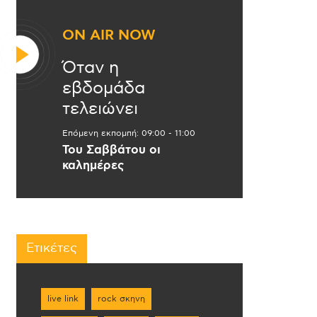
ON AIR NOW
Όταν η
εβδομάδα
τελειώνει
Επόμενη εκπομπή:
09:00
-
11:00
Του Σαββάτου οι
καλημέρες
Ετικέτες
live link
rock σκηνη