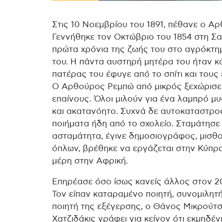
Στις 10 Νοεμβρίου του 1891, πέθανε ο Α
Γεννήθηκε τον Οκτώβριο του 1854 στη Σα
πρώτα χρόνια της ζωής του στο αγρόκτημ
του. Η πάντα αυστηρή μητέρα του ήταν κ
πατέρας του έφυγε από το σπίτι και τους
Ο Αρθούρος Ρεμπώ από μικρός ξεχώρισε 
επαίνους. Όλοι μιλούν για ένα λαμπρό μυα
και ακατανόητο. Συχνά δε αυτοκαταστροφ
ποιήματα ήδη από το σχολείο. Σταμάτησε 
ασταμάτητα, έγινε δημοσιογράφος, μισθ
όπλων, βρέθηκε να εργάζεται στην Κύπρ
μέρη στην Αφρική.
Επηρέασε όσο ίσως κανείς άλλος στον 20
Τον είπαν καταραμένο ποιητή, συνομιλητ
ποιητή της εξέγερσης, ο Θάνος Μικρούτσ
Χατζιδάκις γράφει για κείνον ότι εκμηδέ