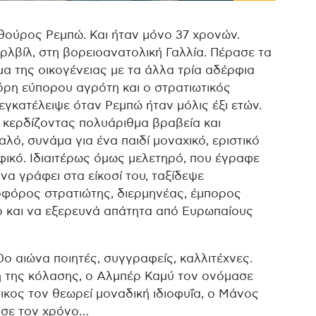
ρθούρος Ρεμπώ. Και ήταν μόνο 37 χρονών.
ρλβίλ, στη βορειοανατολική Γαλλία. Πέρασε τα
α της οικογένειας με τα άλλα τρία αδέρφια
όρη εύπορου αγρότη και ο στρατιωτικός
 εγκατέλειψε όταν Ρεμπώ ήταν μόλις έξι ετών.
κερδίζοντας πολυάριθμα βραβεία και
λό, συνάμα για ένα παιδί μοναχικό, εριστικό
ικό. Ιδιαιτέρως όμως μελετηρό, που έγραφε
να γράφει στα είκοσί του, ταξίδεψε
οφόρος στρατιώτης, διερμηνέας, έμπορος
ο και να εξερευνά απάτητα από Ευρωπαίους
ο αιώνα ποιητές, συγγραφείς, καλλιτέχνες.
ή της κόλασης, ο Αλμπέρ Καμύ τον ονόμασε
ικος τον θεωρεί μοναδική ιδιοφυΐα, ο Μάνος
νισε τον χρόνο…