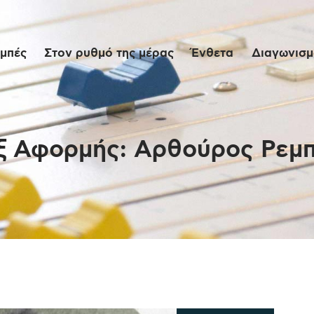
Αρχική
μπές
Στον ρυθμό της μέρας
Ένθετα
Διαγωνισμο
Εκπομπές
Στον ρυθμό της
μέρας
ξ Αφορμής: Αρθούρος Ρεμ
Ένθετα
Διαγωνισμοί/Live
Links
Ποιοι είμαστε