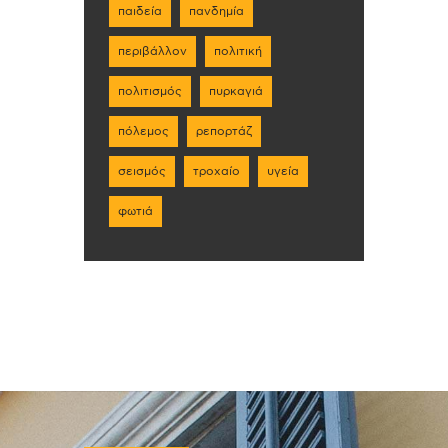
παιδεία
πανδημία
περιβάλλον
πολιτική
πολιτισμός
πυρκαγιά
πόλεμος
ρεπορτάζ
σεισμός
τροχαίο
υγεία
φωτιά