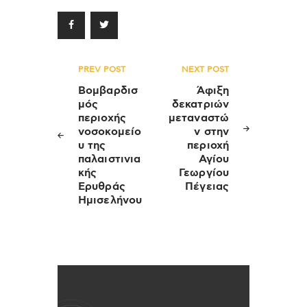
Πλοήγηση
PREV POST
NEXT POST
άρθρων
Βομβαρδισ
Άφιξη
μός
δεκατριών
περιοχής
μεταναστώ
νοσοκομείο
ν στην
υ της
περιοχή
παλαιστινια
Αγίου
κής
Γεωργίου
Ερυθράς
Πέγειας
Ημισελήνου