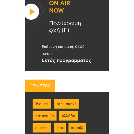
ON AIR
NOW
Πολύχρωμη
ζωή (Ε)
Επόμενη εκπομπή:
01:00
-
03:00
Εκτός προγράμματος
Ετικέτες
live link
rock σκηνη
αστυνομία
ελλάδα
ευρώπη
ηπα
ισραήλ