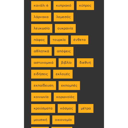
κανάλι 6
κυπριακό
κύπρος
λάρνακα
λεμεσός
λευκωσία
ουκρανία
πάφος
τουρκία
ένθετα
αθλητικά
απόψεις
αστυνομικά
βιβλίο
διεθνή
ειδήσεις
εκλογές
εκπαίδευση
εκπομπές
κοινωνία
κορωνοϊός
κρούσματα
κόσμος
μέτρα
μουσική
οικονομία