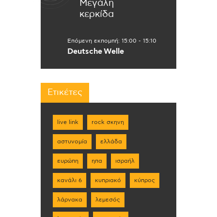
Μεγάλη
κερκίδα
Επόμενη εκπομπή:
15:00
-
15:10
Deutsche Welle
Ετικέτες
live link
rock σκηνη
αστυνομία
ελλάδα
ευρώπη
ηπα
ισραήλ
κανάλι 6
κυπριακό
κύπρος
λάρνακα
λεμεσός