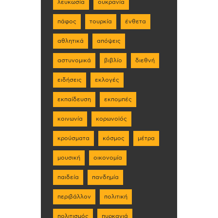
λευκωσία
ουκρανία
πάφος
τουρκία
ένθετα
αθλητικά
απόψεις
αστυνομικά
βιβλίο
διεθνή
ειδήσεις
εκλογές
εκπαίδευση
εκπομπές
κοινωνία
κορωνοϊός
κρούσματα
κόσμος
μέτρα
μουσική
οικονομία
παιδεία
πανδημία
περιβάλλον
πολιτική
πολιτισμός
πυρκαγιά