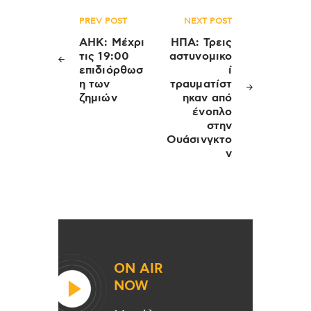
Πλοήγηση
PREV POST
NEXT POST
άρθρων
ΑΗΚ: Μέχρι
ΗΠΑ: Τρεις
τις 19:00
αστυνομικο
επιδιόρθωσ
ί
η των
τραυματίστ
ζημιών
ηκαν από
ένοπλο
στην
Ουάσινγκτο
ν
ON AIR
NOW