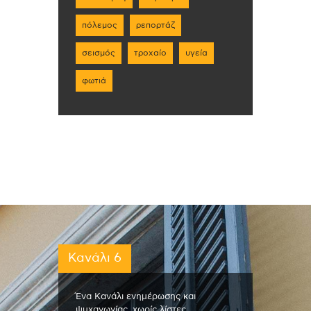
πόλεμος
ρεπορτάζ
σεισμός
τροχαίο
υγεία
φωτιά
Κανάλι 6
Ένα Κανάλι ενημέρωσης και
ψυχαγωγίας, χωρίς λίστες