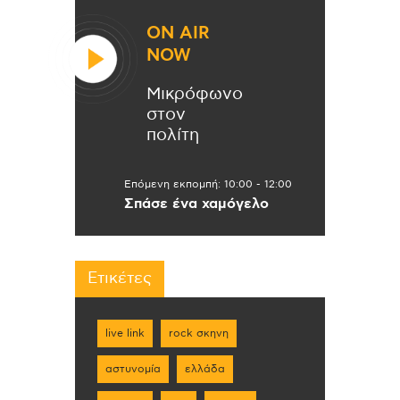
ON AIR
NOW
Μικρόφωνο
στον
πολίτη
Επόμενη εκπομπή:
10:00
-
12:00
Σπάσε ένα χαμόγελο
Ετικέτες
live link
rock σκηνη
αστυνομία
ελλάδα