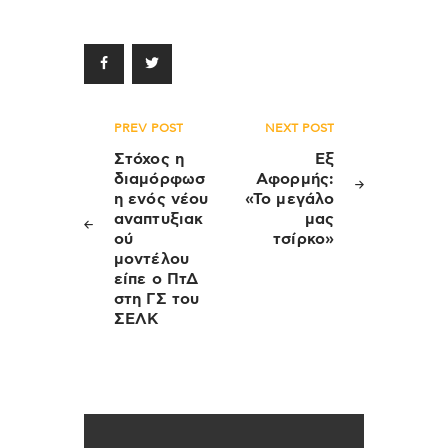
Πλοήγηση
PREV POST
NEXT POST
άρθρων
Στόχος η
Εξ
διαμόρφωσ
Αφορμής:
η ενός νέου
«Το μεγάλο
αναπτυξιακ
μας
ού
τσίρκο»
μοντέλου
είπε ο ΠτΔ
στη ΓΣ του
ΣΕΛΚ