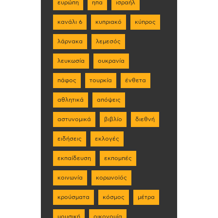
ευρώπη
ηπα
ισραήλ
κανάλι 6
κυπριακό
κύπρος
λάρνακα
λεμεσός
λευκωσία
ουκρανία
πάφος
τουρκία
ένθετα
αθλητικά
απόψεις
αστυνομικά
βιβλίο
διεθνή
ειδήσεις
εκλογές
εκπαίδευση
εκπομπές
κοινωνία
κορωνοϊός
κρούσματα
κόσμος
μέτρα
μουσική
οικονομία