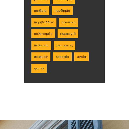
παιδεία
πανδημία
περιβάλλον
πολιτική
πολιτισμός
πυρκαγιά
πόλεμος
ρεπορτάζ
σεισμός
τροχαίο
υγεία
φωτιά