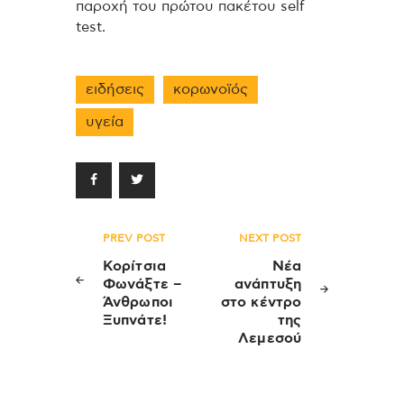
παροχή του πρώτου πακέτου self
test.
ειδήσεις
κορωνοϊός
υγεία
Πλοήγηση
PREV POST
NEXT POST
άρθρων
Κορίτσια
Nέα
Φωνάξτε –
ανάπτυξη
Άνθρωποι
στο κέντρο
Ξυπνάτε!
της
Λεμεσού