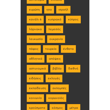
ευρώπη
ηπα
ισραήλ
κανάλι 6
κυπριακό
κύπρος
λάρνακα
λεμεσός
λευκωσία
ουκρανία
πάφος
τουρκία
ένθετα
αθλητικά
απόψεις
αστυνομικά
βιβλίο
διεθνή
ειδήσεις
εκλογές
εκπαίδευση
εκπομπές
κοινωνία
κορωνοϊός
κρούσματα
κόσμος
μέτρα