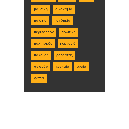
μουσική
οικονομία
παιδεία
πανδημία
περιβάλλον
πολιτική
πολιτισμός
πυρκαγιά
πόλεμος
ρεπορτάζ
σεισμός
τροχαίο
υγεία
φωτιά