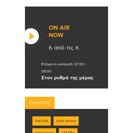
ON AIR
NOW
6 από τις 6
Επόμενη εκπομπή:
07:00
-
08:00
Στον ρυθμό της μέρας
Ετικέτες
live link
rock σκηνη
αστυνομία
ελλάδα