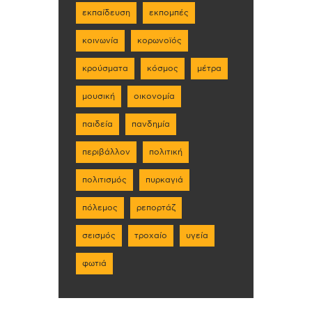
εκπαίδευση
εκπομπές
κοινωνία
κορωνοϊός
κρούσματα
κόσμος
μέτρα
μουσική
οικονομία
παιδεία
πανδημία
περιβάλλον
πολιτική
πολιτισμός
πυρκαγιά
πόλεμος
ρεπορτάζ
σεισμός
τροχαίο
υγεία
φωτιά