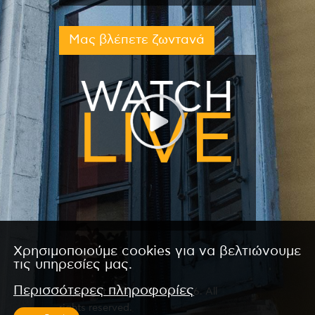
Μας βλέπετε ζωντανά
Χρησιμοποιούμε cookies για να βελτιώνουμε
τις υπηρεσίες μας.
Περισσότερες πληροφορίες
Copyright © 2026 by Kanali 6. All
rights reserved.