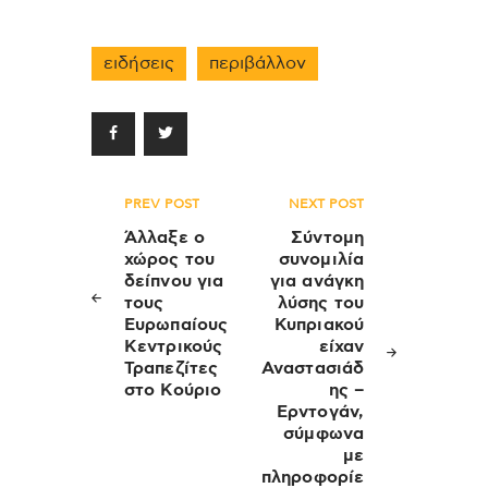
ειδήσεις
περιβάλλον
Πλοήγηση
PREV POST
NEXT POST
άρθρων
Άλλαξε ο
Σύντομη
χώρος του
συνομιλία
δείπνου για
για ανάγκη
τους
λύσης του
Ευρωπαίους
Κυπριακού
Κεντρικούς
είχαν
Τραπεζίτες
Αναστασιάδ
στο Κούριο
ης –
Ερντογάν,
σύμφωνα
με
πληροφορίε