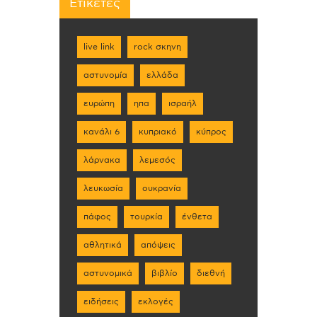
Ετικέτες
live link
rock σκηνη
αστυνομία
ελλάδα
ευρώπη
ηπα
ισραήλ
κανάλι 6
κυπριακό
κύπρος
λάρνακα
λεμεσός
λευκωσία
ουκρανία
πάφος
τουρκία
ένθετα
αθλητικά
απόψεις
αστυνομικά
βιβλίο
διεθνή
ειδήσεις
εκλογές