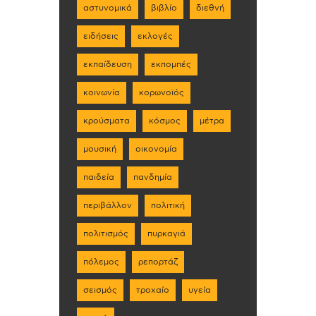
αστυνομικά
βιβλίο
διεθνή
ειδήσεις
εκλογές
εκπαίδευση
εκπομπές
κοινωνία
κορωνοϊός
κρούσματα
κόσμος
μέτρα
μουσική
οικονομία
παιδεία
πανδημία
περιβάλλον
πολιτική
πολιτισμός
πυρκαγιά
πόλεμος
ρεπορτάζ
σεισμός
τροχαίο
υγεία