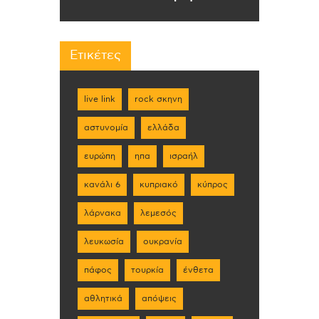
Ετικέτες
live link
rock σκηνη
αστυνομία
ελλάδα
ευρώπη
ηπα
ισραήλ
κανάλι 6
κυπριακό
κύπρος
λάρνακα
λεμεσός
λευκωσία
ουκρανία
πάφος
τουρκία
ένθετα
αθλητικά
απόψεις