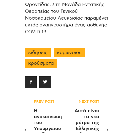
Φροντίδας. Στη Μονάδα Εντατικής
Θεραπείας του Γενικού
Νοσοκομείου Λευκωσίας παραμένει
εκτός αναπνευστήρα ένας ασθενής
COVID-19.
ειδήσεις
κορωνοϊός
κρούσματα
Πλοήγηση
PREV POST
NEXT POST
άρθρων
Η
Αυτά είναι
ανακοίνωση
τα νέα
του
μέτρα της
Υπουργείου
Ελληνικής