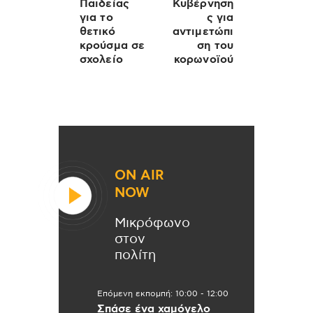
Παιδείας
Κυβέρνηση
για το
ς για
θετικό
αντιμετώπι
κρούσμα σε
ση του
σχολείο
κορωνοϊού
ON AIR
NOW
Μικρόφωνο
στον
πολίτη
Επόμενη εκπομπή:
10:00
-
12:00
Σπάσε ένα χαμόγελο