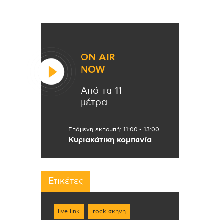
ON AIR
NOW
Από τα 11
μέτρα
Επόμενη εκπομπή:
11:00
-
13:00
Κυριακάτικη κομπανία
Ετικέτες
live link
rock σκηνη