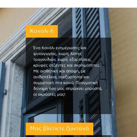
Κανάλι 6
Ένα Κανάλι ενημέρωσης και
ψυχαγωγίας, χωρίς λίστες
τραγουδιών, χωρίς εξαρτήσεις,
κρυφές ατζέντες και σκοπιμότητες.
Με αισθητική και άποψη, με
ανιδιοτέλεια, ανεξαρτησία και
συμμετοχή στα κοινά. Πραγματική
δύναμη που μας σπρώχνει μπροστά,
οι ακροατές μας!
Μας βλέπετε ζωντανά