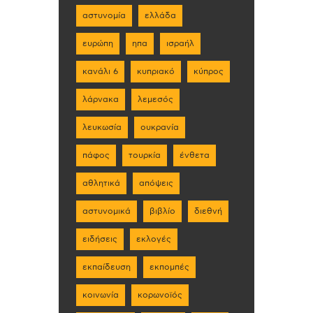
αστυνομία
ελλάδα
ευρώπη
ηπα
ισραήλ
κανάλι 6
κυπριακό
κύπρος
λάρνακα
λεμεσός
λευκωσία
ουκρανία
πάφος
τουρκία
ένθετα
αθλητικά
απόψεις
αστυνομικά
βιβλίο
διεθνή
ειδήσεις
εκλογές
εκπαίδευση
εκπομπές
κοινωνία
κορωνοϊός