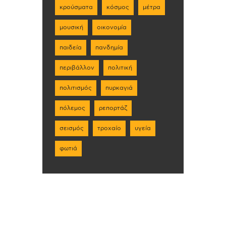
κρούσματα
κόσμος
μέτρα
μουσική
οικονομία
παιδεία
πανδημία
περιβάλλον
πολιτική
πολιτισμός
πυρκαγιά
πόλεμος
ρεπορτάζ
σεισμός
τροχαίο
υγεία
φωτιά