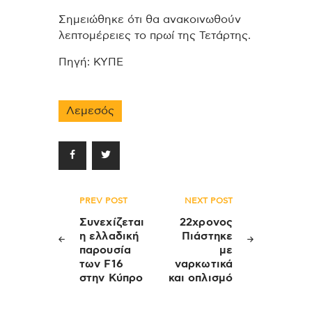
Σημειώθηκε ότι θα ανακοινωθούν
λεπτομέρειες το πρωί της Τετάρτης.
Πηγή: ΚΥΠΕ
Λεμεσός
Πλοήγηση
PREV POST
NEXT POST
άρθρων
Συνεχίζεται
22χρονος
η ελλαδική
Πιάστηκε
παρουσία
με
των F16
ναρκωτικά
στην Κύπρο
και οπλισμό