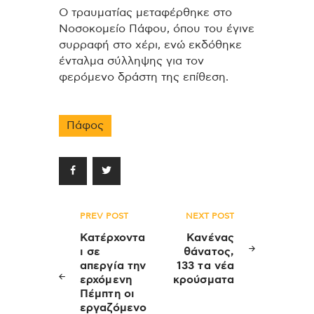
Ο τραυματίας μεταφέρθηκε στο
Νοσοκομείο Πάφου, όπου του έγινε
συρραφή στο χέρι, ενώ εκδόθηκε
ένταλμα σύλληψης για τον
φερόμενο δράστη της επίθεση.
Πάφος
Πλοήγηση
PREV POST
NEXT POST
άρθρων
Κατέρχοντα
Κανένας
ι σε
θάνατος,
απεργία την
133 τα νέα
ερχόμενη
κρούσματα
Πέμπτη οι
εργαζόμενο