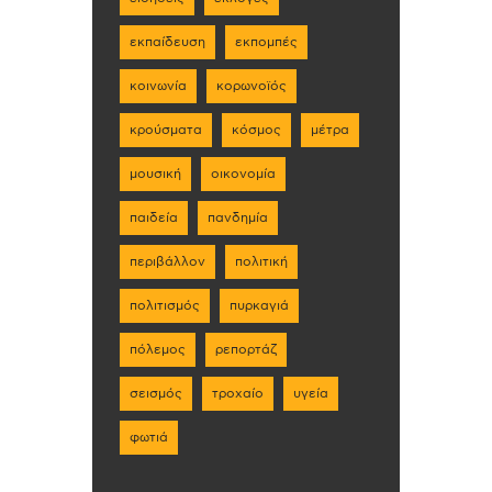
εκπαίδευση
εκπομπές
κοινωνία
κορωνοϊός
κρούσματα
κόσμος
μέτρα
μουσική
οικονομία
παιδεία
πανδημία
περιβάλλον
πολιτική
πολιτισμός
πυρκαγιά
πόλεμος
ρεπορτάζ
σεισμός
τροχαίο
υγεία
φωτιά