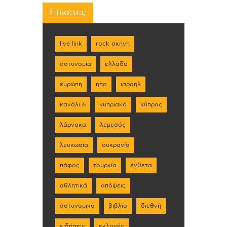
Ετικέτες
live link
rock σκηνη
αστυνομία
ελλάδα
ευρώπη
ηπα
ισραήλ
κανάλι 6
κυπριακό
κύπρος
λάρνακα
λεμεσός
λευκωσία
ουκρανία
πάφος
τουρκία
ένθετα
αθλητικά
απόψεις
αστυνομικά
βιβλίο
διεθνή
ειδήσεις
εκλογές