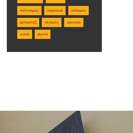
πολιτισμός
πυρκαγιά
πόλεμος
ρεπορτάζ
σεισμός
τροχαίο
υγεία
φωτιά