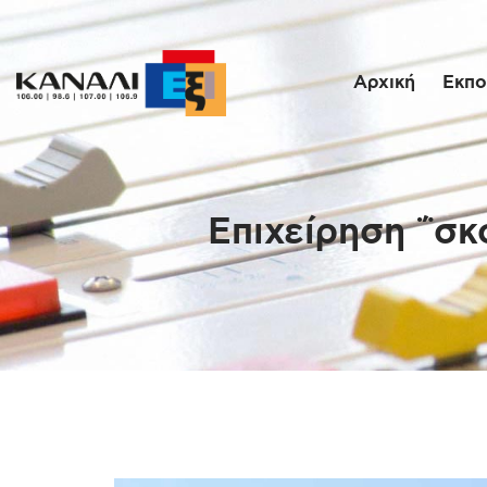
Αρχική
Εκπο
Επιχείρηση ΅σκ