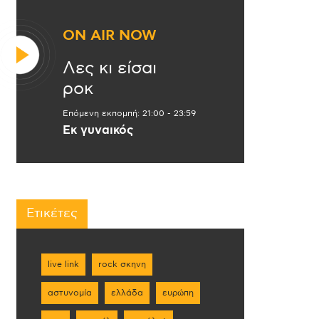
ON AIR NOW
Λες κι είσαι
ροκ
Επόμενη εκπομπή:
21:00
-
23:59
Εκ γυναικός
Ετικέτες
live link
rock σκηνη
αστυνομία
ελλάδα
ευρώπη