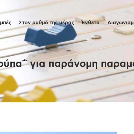
Αρχική
μπές
Στον ρυθμό της μέρας
Ένθετα
Διαγωνισμο
Εκπομπές
Στον ρυθμό της
μέρας
ούπα΅ για παράνομη παραμ
Ένθετα
Διαγωνισμοί/Live
Links
Ποιοι είμαστε