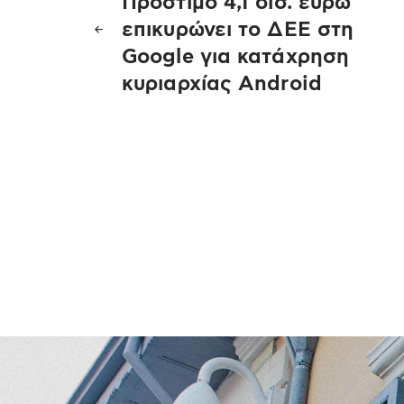
Πρόστιμο 4,1 δισ. ευρώ
άρθρων
επικυρώνει το ΔΕΕ στη
Google για κατάχρηση
κυριαρχίας Android