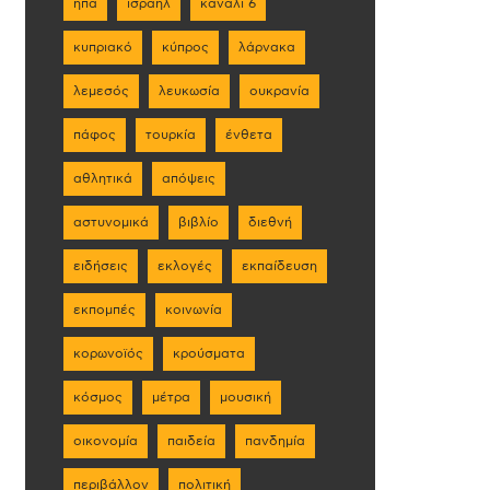
ηπα
ισραήλ
κανάλι 6
κυπριακό
κύπρος
λάρνακα
λεμεσός
λευκωσία
ουκρανία
πάφος
τουρκία
ένθετα
αθλητικά
απόψεις
αστυνομικά
βιβλίο
διεθνή
ειδήσεις
εκλογές
εκπαίδευση
εκπομπές
κοινωνία
κορωνοϊός
κρούσματα
κόσμος
μέτρα
μουσική
οικονομία
παιδεία
πανδημία
περιβάλλον
πολιτική